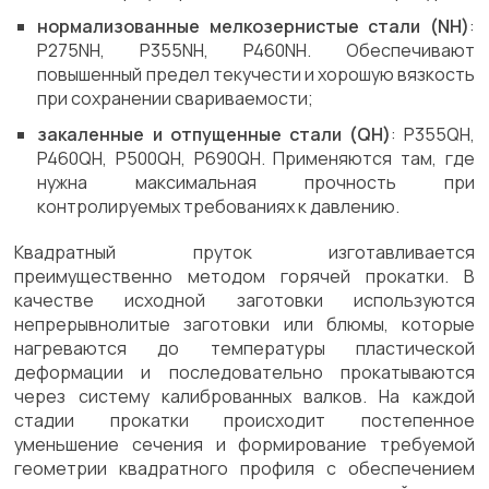
нормализованные мелкозернистые стали (NH)
:
P275NH, P355NH, P460NH. Обеспечивают
повышенный предел текучести и хорошую вязкость
при сохранении свариваемости;
закаленные и отпущенные стали (QH)
: P355QH,
P460QH, P500QH, P690QH. Применяются там, где
нужна максимальная прочность при
контролируемых требованиях к давлению.
Квадратный пруток изготавливается
преимущественно методом горячей прокатки. В
качестве исходной заготовки используются
непрерывнолитые заготовки или блюмы, которые
нагреваются до температуры пластической
деформации и последовательно прокатываются
через систему калиброванных валков. На каждой
стадии прокатки происходит постепенное
уменьшение сечения и формирование требуемой
геометрии квадратного профиля с обеспечением