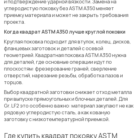
и подтверждение ударной вязкости. Замена на
углеродистую поковку без ASTM A350 меняет
приемку материала и может не закрыть требования
проекта.
Когда квадрат ASTM A350 лучше круглой поковки
Круглая поковка подходит для втулок, колец, дисков,
фланцевых заготовок и деталей с осевой
геометрией. Квадратная поковка ASTM A350 нужна
для деталей, где основные операции идут по
плоскостям: фрезерование граней, сверление
отверстий, нарезание резьбы, обработка пазов и
торцов.
Выбор квадратной заготовки снижает отход металла
при выпуске прямоугольных и блочных деталей. Для
Gr. LF2 это особенно важно: материал закупают не как
рядовую углеродистую сталь, а как кованую
заготовку с низкотемпературной приемкой.
Где купить квадрат поковку ASTM