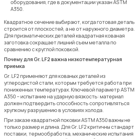
оборудования, где в документации указан ASTM
A350.
Квадратное сечение выбирают, когда готовая деталь
строится от плоскостей, а не от наружного диаметра.
Для призматических деталей квадратная кованая
заготовка сокращает лишний съем металла по
сравнению с круглой поковкой.
Почему для Gr. LF2 важна низкотемпературная
приемка
Gr. LF2 применяют для кованых деталей из
углеродистой стали, которым требуется работа при
пониженных температурах. Ключевой параметр ASTM
A350 – испытание на ударную вязкость: материал
должен подтвердить способность сопротивляться
хрупкому разрушению в условиях холода.
При заказе квадратной поковки ASTM A350 важны не
только размер и длина. Для Gr. LF2 критичны стандарт
поставки, термообработка, механические испытания