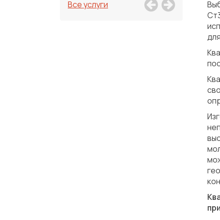
Все услуги
Выб
Ст
исп
для
Кв
пос
Кв
св
опр
Из
неп
вы
мо
мо
гео
кон
Кв
пр