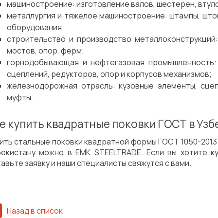
машиностроение: изготовление валов, шестерен, втулок
металлургия и тяжелое машиностроение: штампы, шток
оборудования;
строительство и производство металлоконструкций:
мостов, опор, ферм;
горнодобывающая и нефтегазовая промышленность: 
сцеплений, редукторов, опор и корпусов механизмов;
железнодорожная отрасль: кузовные элементы, сцеп
муфты.
е купить квадратные поковки ГОСТ в Узб
ить стальные поковки квадратной формы ГОСТ 1050-2013 
бекистану можно в EMK STEELTRADE. Если вы хотите ку
авьте заявку и наши специалисты свяжутся с вами.
Назад в список