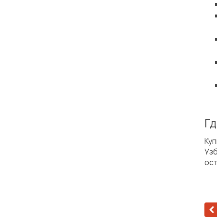
Гд
Куп
Уз
ост