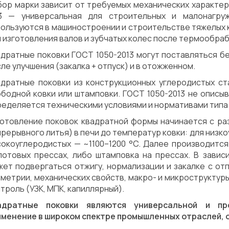
ор марки зависит от требуемых механических характери
3 — универсальная для строительных и малонагруж
ользуются в машиностроении и строительстве тяжелых к
 изготовления валов и зубчатых колес после термообраб
адратные поковки ГОСТ 1050-2013 могут поставляться б
ле улучшения (закалка + отпуск) и в отожженном.
адратные поковки из конструкционных углеродистых с
ободной ковки или штамповки. ГОСТ 1050-2013 не описы
еделяется техническими условиями и нормативами типа 
готовление поковок квадратной формы начинается с раз
рерывного литья) в печи до температур ковки: для низко
сокоуглеродистых — ~1100–1200 °C. Далее производится
лотовых прессах, либо штамповка на прессах. В завис
жет подвергаться отжигу, нормализации и закалке с от
метрии, механических свойств, макро- и микроструктур
троль (УЗК, МПК, капиллярный).
адратные поковки являются универсальной и пр
именение в широком спектре промышленных отраслей, 