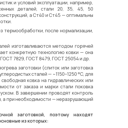
стик и условий эксплуатации, например,
енных деталей, стали 20, 35, 45, 50
онструкций, а Ст40 и Ст45 — оптимальны
отки.
ез термообработки, после нормализации,
талей изготавливаются методом горячей
вает конкретную технологию ковки — она
ГОСТ 7829, ГОСТ 8479, ГОСТ 25054 и др.
огрева заготовки (слиток или заготовка
углеродистых сталей — ~1150–1250 °C, для
 свободная ковка на гидравлических или
имости от заказа и марки стали поковка
пуском. В завершении проводят контроль
ы, а при необходимости — неразрушающий
очной заготовкой, поэтому находят
основные из которых: