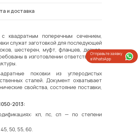
та и доставка
с квадратным поперечным сечением,
овки служат заготовкой для последующей
оков, шестерен, муфт, фланцев, дисков,
Отправьте заявку
требованы в изготовлении ответственных
в WhatsApp
уктуры.
адратные поковки из углеродистых
ственных сталей. Документ охватывает
нические свойства, состояние поставки,
1050-2013:
одификациях: кп, пс, сп — по степени
5, 50, 55, 60.
Испытания/Сертификация
Доставка