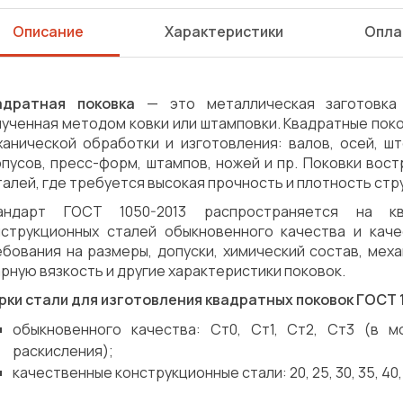
Описание
Характеристики
Опла
адратная поковка
— это металлическая заготовка 
лученная методом ковки или штамповки. Квадратные пок
ханической обработки и изготовления: валов, осей, шт
рпусов, пресс-форм, штампов, ножей и пр. Поковки вос
алей, где требуется высокая прочность и плотность стр
андарт ГОСТ 1050-2013 распространяется на кв
нструкционных сталей обыкновенного качества и каче
бования на размеры, допуски, химический состав, меха
рную вязкость и другие характеристики поковок.
рки стали для изготовления квадратных поковок ГОСТ 
обыкновенного качества: Ст0, Ст1, Ст2, Ст3 (в м
раскисления);
качественные конструкционные стали: 20, 25, 30, 35, 40, 4
Сварка
Механическая обработка