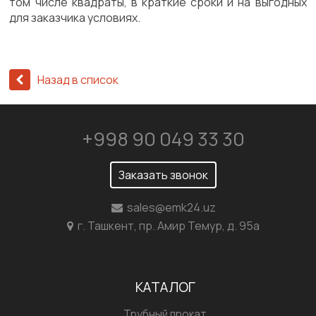
том числе квадраты, в краткие сроки и на выгодных
для заказчика условиях.
Назад в список
+998 90 049 33 30
Заказать звонок
sales@emk24.uz
г. Ташкент, пр. Амир Темур, д. 95а
КАТАЛОГ
Трубный прокат