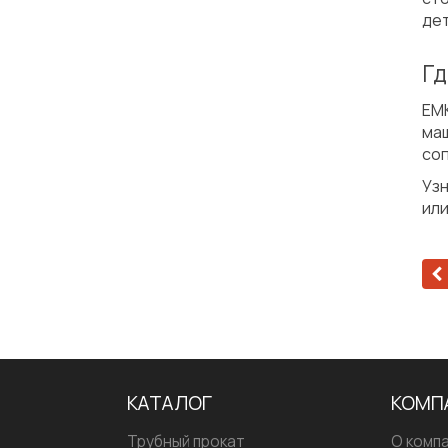
дет
Гд
ЕМ
ма
соп
Узн
или
КАТАЛОГ
КОМП
Трубный прокат
О комп