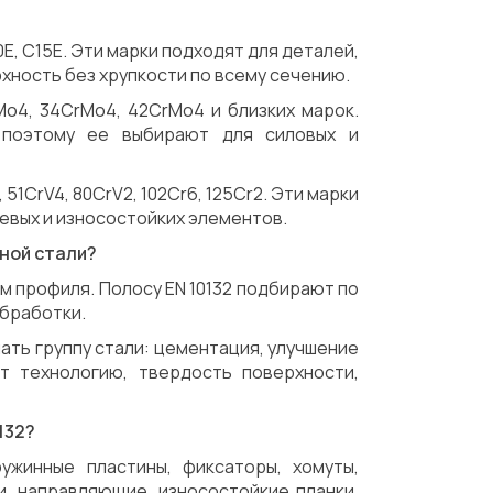
0E, C15E. Эти марки подходят для деталей,
хность без хрупкости по всему сечению.
Mo4, 34CrMo4, 42CrMo4 и близких марок.
, поэтому ее выбирают для силовых и
 51CrV4, 80CrV2, 102Cr6, 125Cr2. Эти марки
жевых и износостойких элементов.
нной стали?
 профиля. Полосу EN 10132 подбирают по
обработки.
мать группу стали: цементация, улучшение
т технологию, твердость поверхности,
132?
ужинные пластины, фиксаторы, хомуты,
и, направляющие, износостойкие планки,