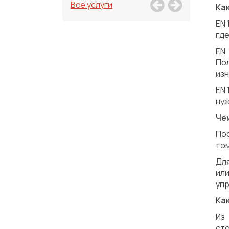
Все услуги
Как
EN 
где
EN 
По
из
EN 
нуж
Чем
Пос
том
Для
ил
упр
Ка
Из
ст