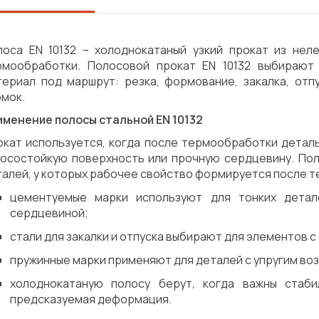
лоса EN 10132 – холоднокатаный узкий прокат из нел
рмообработки. Полосовой прокат EN 10132 выбирают 
териал под маршрут: резка, формование, закалка, отп
омок.
именение полосы стальной EN 10132
окат используется, когда после термообработки деталь
носостойкую поверхность или прочную сердцевину. Пол
талей, у которых рабочее свойство формируется после 
цементуемые марки используют для тонких детал
сердцевиной;
стали для закалки и отпуска выбирают для элементов 
пружинные марки применяют для деталей с упругим во
холоднокатаную полосу берут, когда важны стаби
Сварка
Механическая обработка
предсказуемая деформация.