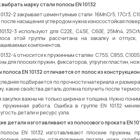
 выбрать марку стали полосы EN 10132
10132-2 закрывает цементуемые стали: 16MnCr5, 17Cr3, C1
 после насыщения углеродом нужна износостойкая повер
10132-3 используют для C22E, C45E, C60E, 25Mn4, 25Cr
лоса этой группы рассчитана на закалку и отпуск
нашиваемых компонентов.
10132-4 относится к пружинным сталям: C75S, C85S, C100S,
ны для плоских пружин, фиксаторов, упругих пластин, но
 полоса EN 10132 отличается от полос из конструкцио
ледняя подбирается по прочности материала и размерам
у, какие свойства деталь должна получить после термо
 закупки важны не только ширина и толщина. Нужно пони
и пружинная работа. Ошибка в группе EN 10132 меняе
угость детали и ресурс узла.
кие детали изготавливают из полосового проката EN 10
 полосы EN 10132 изготавливают плоские пружины, пр
опорные элементы, штампованные детали, ножи, скребк