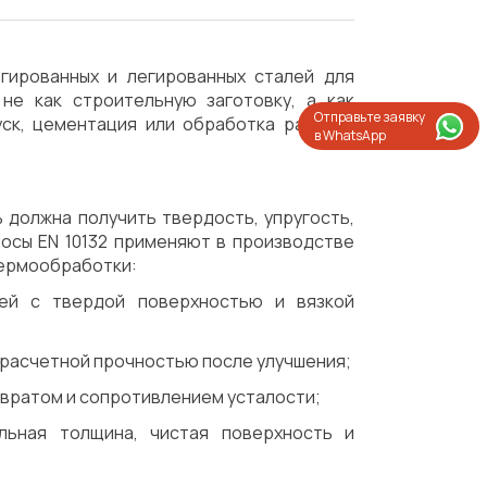
егированных и легированных сталей для
не как строительную заготовку, а как
Отправьте заявку
уск, цементация или обработка рабочих
в WhatsApp
 должна получить твердость, упругость,
осы EN 10132 применяют в производстве
термообработки:
ей с твердой поверхностью и вязкой
с расчетной прочностью после улучшения;
звратом и сопротивлением усталости;
льная толщина, чистая поверхность и
Испытания/Сертификация
Доставка