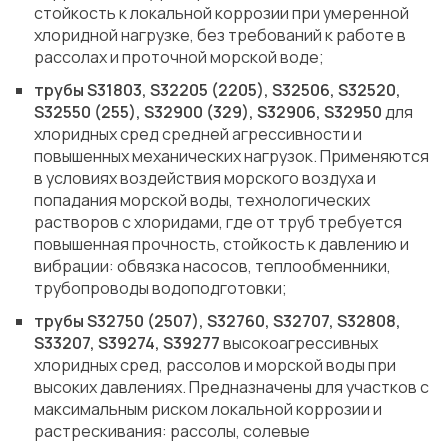
стойкость к локальной коррозии при умеренной
хлоридной нагрузке, без требований к работе в
рассолах и проточной морской воде;
трубы S31803, S32205 (2205), S32506, S32520,
S32550 (255), S32900 (329), S32906, S32950
для
хлоридных сред средней агрессивности и
повышенных механических нагрузок. Применяются
в условиях воздействия морского воздуха и
попадания морской воды, технологических
растворов с хлоридами, где от труб требуется
повышенная прочность, стойкость к давлению и
вибрации: обвязка насосов, теплообменники,
трубопроводы водоподготовки;
трубы S32750 (2507), S32760, S32707, S32808,
S33207, S39274, S39277
высокоагрессивных
хлоридных сред, рассолов и морской воды при
высоких давлениях. Предназначены для участков с
максимальным риском локальной коррозии и
растрескивания: рассолы, солевые