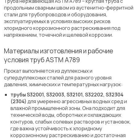
Труба нержавеющая ASTM A789 – круглая труба с
продольным сварным швом из аустенитно-ферритной
стали для трубопроводов и оборудования,
эксплуатируемых в условиях высоких рисков
хлоридного коррозионного растрескивания под
напряжением, точечной и щелевой коррозии.
Материалы изготовления и рабочие
условия труб ASTM A789
Прокат выполняется из дуплексных и
супердуплексных сталей для разного уровня
давления, химических и температурных нагрузок:
трубы S32001, S32003, S32101, S32202, S32304
(2304)
для умеренно агрессивных водных сред и
влажной промышленной зоны. Она подходит для
технической воды, оборотных и охлаждающих
контуров, слабых солевых растворов и установок,
где важна устойчивость к хлоридному
коррозионному растрескиванию и достаточная