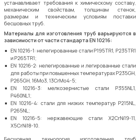
устанавливает требования к химическому составу,
механическим свойствам, толщинам стенок,
размерам и техническим условиям поставки
бесшовных труб.
Материалы для изготовления труб варьируются в
зависимости от части стандарта EN 10216:
EN 10216-1: нелегированные стали P195TR1, P235TR1
и P265TR1;
EN 10216-2: нелегированные и легированные стали
для работы при повышенных температурах P235GH,
P265GH, 16Mo3, 13CrMo4-5;
EN 10216-3: мелкозернистые стали P355NL1,
P460NL1;
EN 10216-4: стали для низких температур P215NL,
P265NL;
EN 10216-5: нержавеющие стали X2CrNi19-11,
X5CrNi18-10.
Бесшовная технология изготовления труб