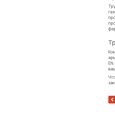
Тр
га
пр
пр
фа
Тр
Ко
ар
EN
ваш
Что
зак