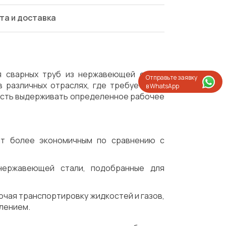
та и доставка
я сварных труб из нержавеющей стали,
Отправьте заявку
 различных отраслях, где требуется их
в WhatsApp
ность выдерживать определенное рабочее
ат более экономичным по сравнению с
 нержавеющей стали, подобранные для
ючая транспортировку жидкостей и газов,
влением.
Испытания/Сертификация
Доставка