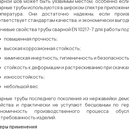
арной шов может быть уязвимым местом, особенно если
рные трубы используются в широком спектре приложений
мпература. Они достаточно надежны, если произ
тветствует стандартам качества, и экономически выгод
чевые свойства трубы сварной EN 10217-7 для работы по
повышенная прочность;
высокая коррозионная стойкость;
химическая инертность, гигиеничность и безопасность
стойкость к деформации и растрескиванию при скачках
износостойкость;
небольшой вес.
арные трубы последнего поколения из нержавейки дем
ойства и практически не уступают бесшовным по ге
ономичность производственного процесса обус
стребованность изделий.
еры применения