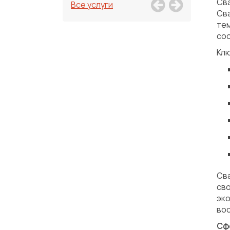
Св
Все услуги
Сва
те
соо
Клю
Св
св
эк
во
Сф