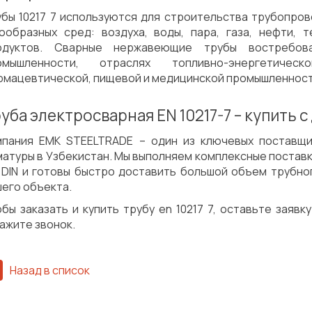
убы 10217 7 используются для строительства трубопро
зообразных сред: воздуха, воды, пара, газа, нефти, 
одуктов. Сварные нержавеющие трубы востребов
омышленности, отраслях топливно-энергетическ
рмацевтической, пищевой и медицинской промышленност
уба электросварная EN 10217-7 – купить с
мпания ЕМК STEELTRADE – один из ключевых поставщ
матуры в Узбекистан. Мы выполняем комплексные постав
, DIN и готовы быстро доставить большой объем трубно
его объекта.
бы заказать и купить трубу en 10217 7, оставьте заявк
ажите звонок.
Назад в список