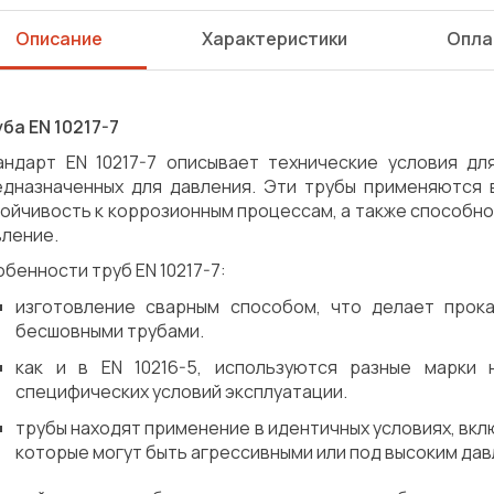
Описание
Характеристики
Опла
ба EN 10217-7
андарт EN 10217-7 описывает технические условия дл
едназначенных для давления. Эти трубы применяются в
тойчивость к коррозионным процессам, а также способ
вление.
бенности труб EN 10217-7:
изготовление сварным способом, что делает прок
бесшовными трубами.
как и в EN 10216-5, используются разные марки
специфических условий эксплуатации.
трубы находят применение в идентичных условиях, вкл
которые могут быть агрессивными или под высоким да
Сварка
Механическая обработка