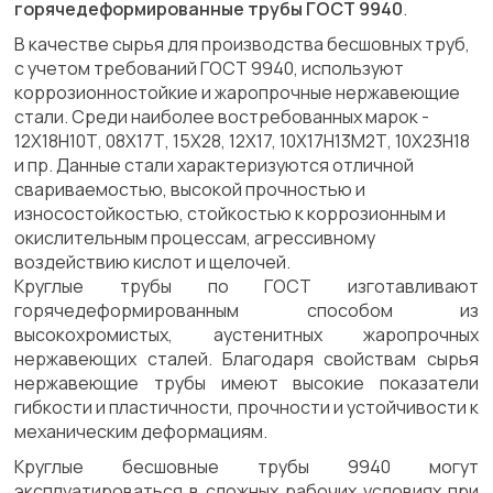
горячедеформированные трубы ГОСТ 9940
.
В качестве сырья для производства бесшовных труб,
с учетом требований ГОСТ 9940, используют
коррозионностойкие и жаропрочные нержавеющие
стали. Среди наиболее востребованных марок -
12Х18Н10Т, 08Х17Т, 15Х28, 12Х17, 10Х17Н13М2Т, 10Х23Н18
и пр. Данные стали характеризуются отличной
свариваемостью, высокой прочностью и
износостойкостью, стойкостью к коррозионным и
окислительным процессам, агрессивному
воздействию кислот и щелочей.
Круглые трубы по ГОСТ изготавливают
горячедеформированным способом из
высокохромистых, аустенитных жаропрочных
нержавеющих сталей. Благодаря свойствам сырья
нержавеющие трубы имеют высокие показатели
гибкости и пластичности, прочности и устойчивости к
механическим деформациям.
Круглые бесшовные трубы 9940 могут
эксплуатироваться в сложных рабочих условиях при