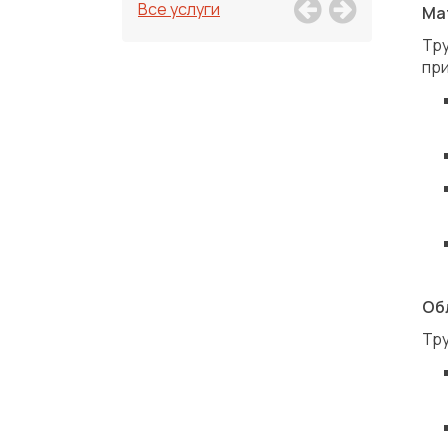
Все услуги
Ма
Тр
при
Об
Тру