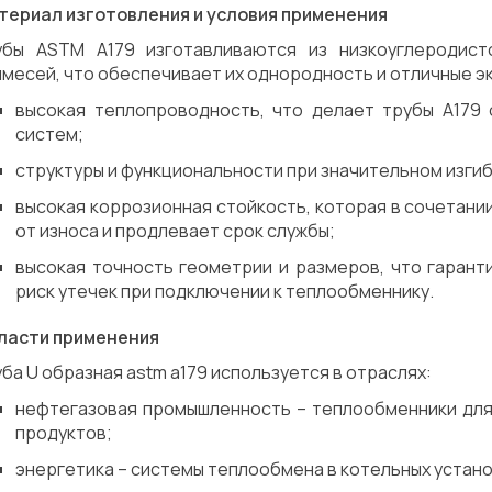
териал изготовления и условия применения
убы ASTM A179 изготавливаются из низкоуглеродис
месей, что обеспечивает их однородность и отличные э
высокая теплопроводность, что делает трубы A179
систем;
структуры и функциональности при значительном изгиб
высокая коррозионная стойкость, которая в сочетани
от износа и продлевает срок службы;
высокая точность геометрии и размеров, что гарант
риск утечек при подключении к теплообменнику.
ласти применения
ба U образная astm a179 используется в отраслях:
нефтегазовая промышленность – теплообменники для
продуктов;
энергетика – системы теплообмена в котельных устано