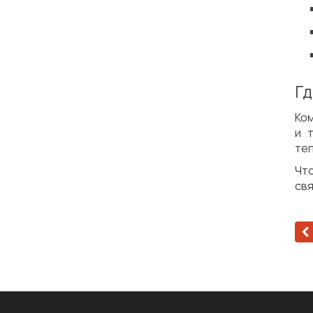
Гд
Ко
и 
теп
Чт
свя