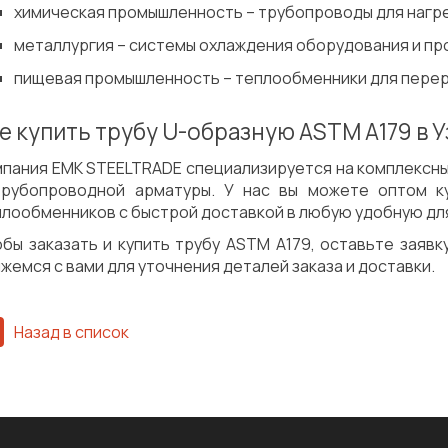
химическая промышленность – трубопроводы для нагре
металлургия – системы охлаждения оборудования и пр
пищевая промышленность – теплообменники для перер
е купить трубу U-образную ASTM A179 в 
мпания ЕМК STEELTRADE специализируется на комплексн
трубопроводной арматуры. У нас вы можете оптом к
лообменников с быстрой доставкой в любую удобную для 
обы заказать и купить трубу ASTM A179, оставьте заяв
жемся с вами для уточнения деталей заказа и доставки.
Назад в список