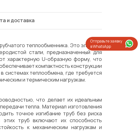
та и доставка
Отправьте заявку
трубчатого теплообменника. Это элемент
в WhatsApp
еродистой стали, предназначенный для
ют характерную U-образную форму, что
 обеспечивает компактность конструкции
 в системах теплообмена, где требуется
ническим и термическим нагрузкам.
роводностью, что делает их идеальным
 передачи тепла. Материал изготовления
одить точное изгибание труб без риска
а этих труб включают их способность
стойкость к механическим нагрузкам и
Испытания/Сертификация
Доставка