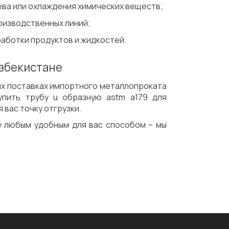
ва или охлаждения химических веществ;
оизводственных линий;
аботки продуктов и жидкостей.
Узбекистане
ых поставках импортного металлопроката
упить трубу u образную astm a179 для
вас точку отгрузки.
ку любым удобным для вас способом – мы