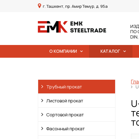
г. Ташкент, пр. Амир Темур, д. 95а
ИЗД
ПО 
DIN
О КОМПАНИИ
КАТАЛОГ
Гла
Трубный прокат
U
U
Листовой прокат
т
Сортовой прокат
т
Фасонный прокат