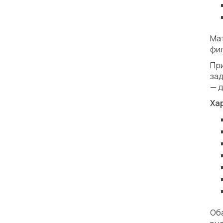
Ма
фил
Пр
за
— д
Ха
Об