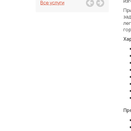
изг
Все услуги
Пр
зад
ле
гор
Ха
Пря