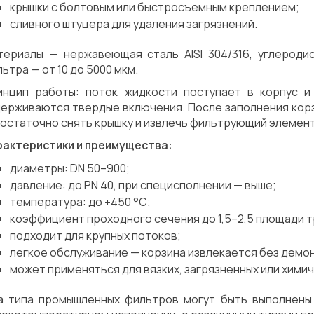
крышки с болтовым или быстросъемным креплением;
сливного штуцера для удаления загрязнений.
териалы — нержавеющая сталь AISI 304/316, углеродис
ьтра — от 10 до 5000 мкм.
инцип работы: поток жидкости поступает в корпус и
держиваются твердые включения. После заполнения кор
остаточно снять крышку и извлечь фильтрующий элемент
рактеристики и преимущества:
диаметры: DN 50–900;
давление: до PN 40, при специсполнении — выше;
температура: до +450 °C;
коэффициент проходного сечения до 1,5–2,5 площади т
подходит для крупных потоков;
легкое обслуживание — корзина извлекается без демо
может применяться для вязких, загрязненных или хими
а типа промышленных фильтров могут быть выполнены