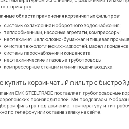
сокотемпературном исполнении, с различными типами п
 под приварку.
пичные области применения корзинчатых фильтров:
системы охлаждения и оборотного водоснабжения;
теплообменники, насосные агрегаты, компрессоры;
нефтехимия, целлюлозно-бумажная и пищевая промыш
очистка технологических жидкостей, масел и конденса
системы пароснабжения и конденсата;
нефтехимические и газовые трубопроводы;
компрессорные станции и линии подачи воздуха.
е купить корзинчатый фильтр с быстрой 
мпания EMK STEELTRADE поставляет трубопроводные кор
 европейских производителей. Мы предлагаем Y-образ
дбором фильтра под давление, температуру и тип рабо
но по телефону или оставив заявку на сайте.