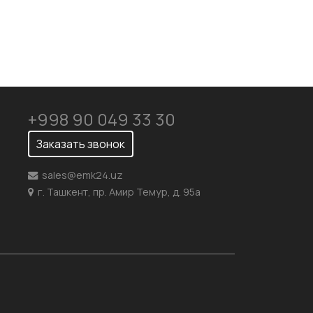
+998 90 049 33 30
Заказать звонок
sales@emk24.uz
г. Ташкент, пр. Амир Темур, д. 95а