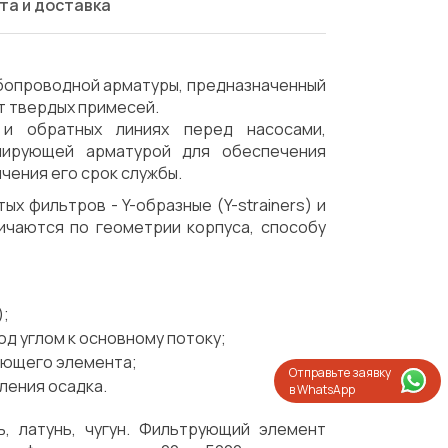
та и доставка
бопроводной арматуры, предназначенный
от твердых примесей.
 и обратных линиях перед насосами,
лирующей арматурой для обеспечения
чения его срок службы.
х фильтров - Y-образные (Y-strainers) и
личаются по геометрии корпуса, способу
);
д углом к основному потоку;
рующего элемента;
Отправьте заявку
ления осадка.
в WhatsApp
Испытания/Сертификация
Доставка
, латунь, чугун. Фильтрующий элемент