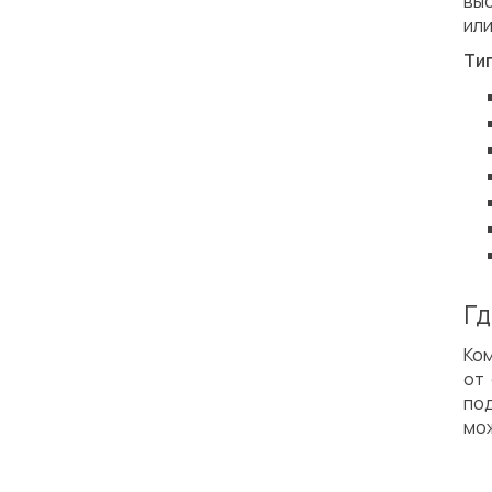
вы
или
Ти
Гд
Ко
от
по
мож