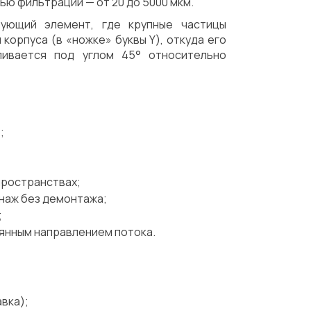
ю фильтрации — от 20 до 5000 мкм.
ующий элемент, где крупные частицы
корпуса (в «ножке» буквы Y), откуда его
ливается под углом 45° относительно
;
пространствах;
наж без демонтажа;
;
оянным направлением потока.
вка);