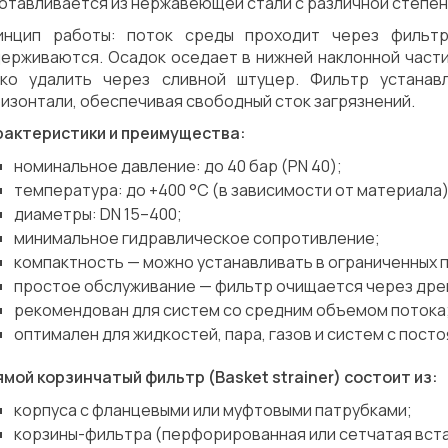
отавливается из нержавеющей стали с различной степень
инцип работы: поток среды проходит через фильтр
ерживаются. Осадок оседает в нижней наклонной части 
гко удалить через сливной штуцер. Фильтр устанав
изонтали, обеспечивая свободный сток загрязнений.
рактеристики и преимущества:
номинальное давление: до 40 бар (PN 40);
температура: до +400 °C (в зависимости от материала)
диаметры: DN 15–400;
минимальное гидравлическое сопротивление;
компактность — можно устанавливать в ограниченных 
простое обслуживание — фильтр очищается через дре
рекомендован для систем со средним объемом потока
оптимален для жидкостей, пара, газов и систем с пост
мой корзинчатый фильтр (Basket strainer) состоит из:
корпуса с фланцевыми или муфтовыми патрубками;
корзины-фильтра (перфорированная или сетчатая вста