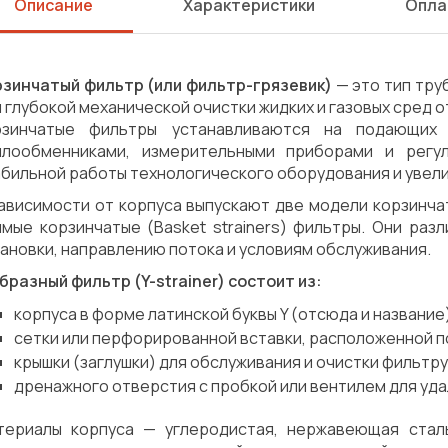
Описание
Характеристики
Опла
рзинчатый фильтр (или фильтр-грязевик)
— это тип тру
 глубокой механической очистки жидких и газовых сред 
рзинчатые фильтры устанавливаются на подающих
плообменниками, измерительными приборами и регу
бильной работы технологического оборудования и увели
ависимости от корпуса выпускают две модели корзинчаты
ямые корзинчатые (Basket strainers) фильтры. Они раз
ановки, направлению потока и условиям обслуживания.
бразный фильтр (Y-strainer) состоит из:
корпуса в форме латинской буквы Y (отсюда и название
сетки или перфорированной вставки, расположенной по
крышки (заглушки) для обслуживания и очистки фильт
дренажного отверстия с пробкой или вентилем для уда
Сварка
Механическая обработка
териалы корпуса — углеродистая, нержавеющая сталь