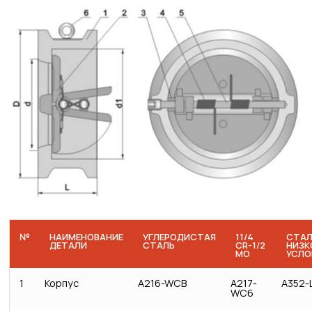
№
НАИМЕНОВАНИЕ
УГЛЕРОДИСТАЯ
11/4
СТАЛ
ДЕТАЛИ
СТАЛЬ
CR-1/2
НИЗК
MO
УСЛО
1
Корпус
A216-WCB
A217-
A352-
WC6