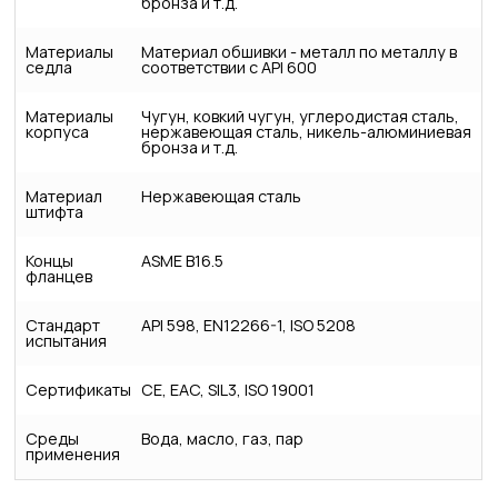
бронза и т.д.
Материалы
Материал обшивки - металл по металлу в
седла
соответствии с API 600
Материалы
Чугун, ковкий чугун, углеродистая сталь,
корпуса
нержавеющая сталь, никель-алюминиевая
бронза и т.д.
Материал
Нержавеющая сталь
штифта
Концы
ASME B16.5
фланцев
Стандарт
API 598, EN12266-1, ISO 5208
испытания
Сертификаты
CE, EAC, SIL3, ISO 19001
Среды
Вода, масло, газ, пар
применения