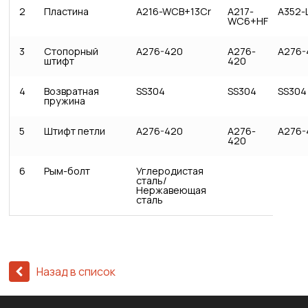
2
Пластина
A216-WCB+13Cr
A217-
A352-
WC6+HF
3
Стопорный
A276-420
A276-
A276-
штифт
420
4
Возвратная
SS304
SS304
SS304
пружина
5
Штифт петли
A276-420
A276-
A276-
420
6
Рым-болт
Углеродистая
сталь/
Нержавеющая
сталь
Назад в список