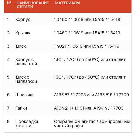
№
НАИМЕНОВАНИЕ
МАТЕРИАЛЫ
ДЕТАЛИ
1
Корпус
1.0460 / 1.0619 или 1.5415 / 1.5419
2
Крышка
1.0460 / 1.0619 или 1.5415 / 1.5419
3
Диск
1.4021 / 1.0619 или 1.5415 / 1.5419
4
Корпус с
13Cr / 17Cr (до 450°C) или стеллит
наплавкой
5
Диск с
13Cr / 17Cr (до 450°C) или стеллит
наплавкой
6
Шпильки
A193 B7 / 1.7225 или A193 B16 / 1.7709
7
Гайки
A194 2H / 1.1191 или A194 4 / 1.7709
8
Прокладка
Спирально-навитая / армированный
крышки
чистый графит