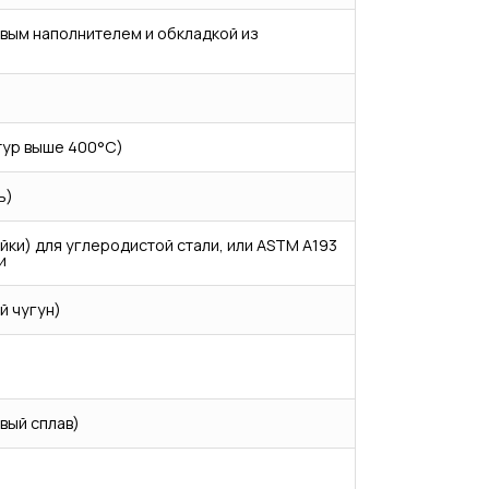
вым наполнителем и обкладкой из
тур выше 400°C)
ь)
айки) для углеродистой стали, или ASTM A193
и
й чугун)
вый сплав)