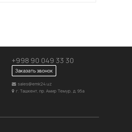
+998 90 049 33 30
Заказать звонок
sales@emk24.uz
г. Ташкент, пр. Амир Темур, д. 95а