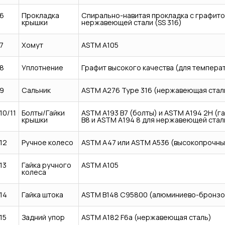
6
Прокладка
Спирально-навитая прокладка с графито
крышки
нержавеющей стали (SS 316)
7
Хомут
ASTM A105
8
Уплотнение
Графит высокого качества (для темпера
9
Сальник
ASTM A276 Type 316 (нержавеющая стал
10/11
Болты/Гайки
ASTM A193 B7 (болты) и ASTM A194 2H (г
крышки
B8 и ASTM A194 8 для нержавеющей стал
12
Ручное колесо
ASTM A47 или ASTM A536 (высокопрочны
13
Гайка ручного
ASTM A105
колеса
14
Гайка штока
ASTM B148 C95800 (алюминиево-бронзо
15
Задний упор
ASTM A182 F6a (нержавеющая сталь)