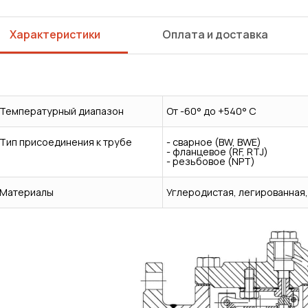
Характеристики
Оплата и доставка
Температурный диапазон
От -60° до +540° C
Тип присоединения к трубе
- сварное (BW, BWE)
- фланцевое (RF, RTJ)
- резьбовое (NPT)
Материалы
Углеродистая, легированная
Сварка
Механическая обработка