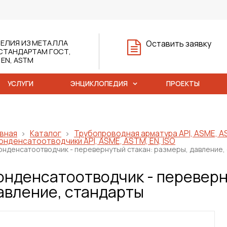
ЕЛИЯ ИЗ МЕТАЛЛА
Оставить заявку
СТАНДАРТАМ ГОСТ,
, EN, ASTM
УСЛУГИ
ЭНЦИКЛОПЕДИЯ
ПРОЕКТЫ
вная
Каталог
Трубопроводная арматура API, ASME, AS
онденсатоотводчики API, ASME, ASTM, EN, ISO
онденсатоотводчик - перевернутый стакан: размеры, давление,
онденсатоотводчик - переверн
авление, стандарты