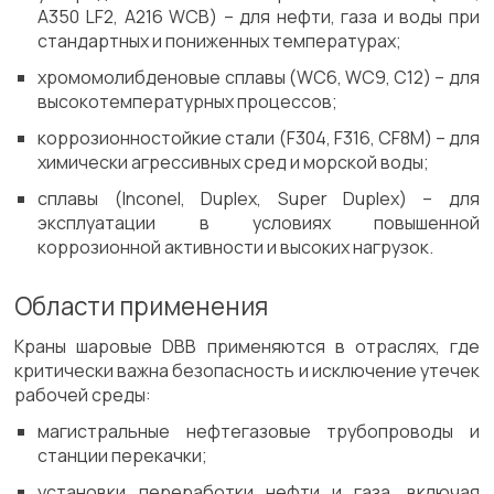
A350 LF2, A216 WCB) – для нефти, газа и воды при
стандартных и пониженных температурах;
хромомолибденовые сплавы (WC6, WC9, C12) – для
высокотемпературных процессов;
коррозионностойкие стали (F304, F316, CF8M) – для
химически агрессивных сред и морской воды;
сплавы (Inconel, Duplex, Super Duplex) – для
эксплуатации в условиях повышенной
коррозионной активности и высоких нагрузок.
Области применения
Краны шаровые DBB применяются в отраслях, где
критически важна безопасность и исключение утечек
рабочей среды:
магистральные нефтегазовые трубопроводы и
станции перекачки;
установки переработки нефти и газа, включая