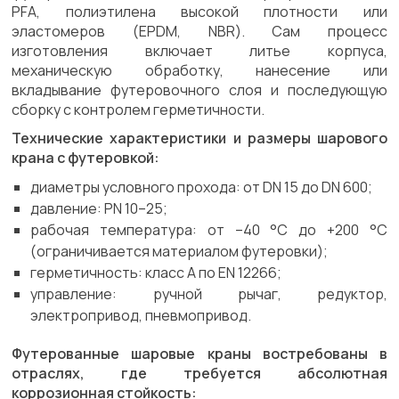
PFA, полиэтилена высокой плотности или
эластомеров (EPDM, NBR). Сам процесс
изготовления включает литье корпуса,
механическую обработку, нанесение или
вкладывание футеровочного слоя и последующую
сборку с контролем герметичности.
Технические характеристики и размеры шарового
крана с футеровкой:
диаметры условного прохода: от DN 15 до DN 600;
давление: PN 10–25;
рабочая температура: от –40 °C до +200 °C
(ограничивается материалом футеровки);
герметичность: класс А по EN 12266;
управление: ручной рычаг, редуктор,
электропривод, пневмопривод.
Футерованные шаровые краны востребованы в
отраслях, где требуется абсолютная
коррозионная стойкость: