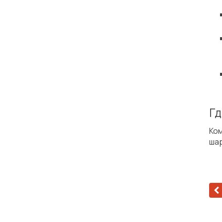
Гд
Ко
шар