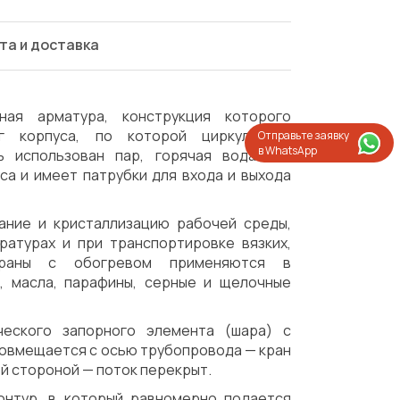
та и доставка
я арматура, конструкция которого
г корпуса, по которой циркулирует
Отправьте заявку
в WhatsApp
ь использован пар, горячая вода или
са и имеет патрубки для входа и выхода
ание и кристаллизацию рабочей среды,
ратурах и при транспортировке вязких,
Краны с обогревом применяются в
ы, масла, парафины, серные и щелочные
еского запорного элемента (шара) с
совмещается с осью трубопровода — кран
й стороной — поток перекрыт.
Испытания/Сертификация
Доставка
онтур, в который равномерно подается