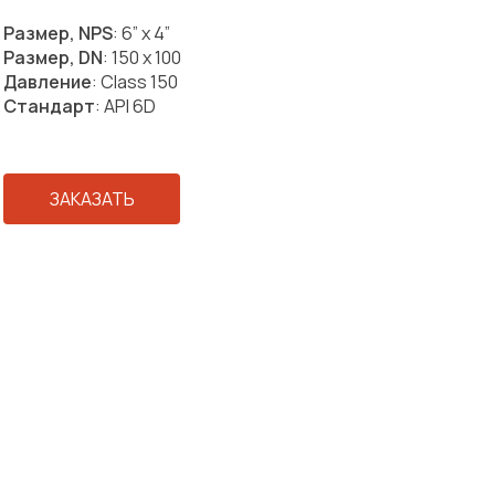
Размер, NPS
: 6” x 4”
Размер, DN
: 150 x 100
Давление
: Class 150
Стандарт
: API 6D
ЗАКАЗАТЬ