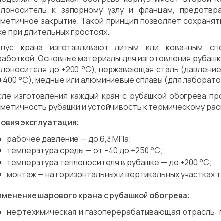
плоноситель к запорному узлу и фланцам, предотвр
рметичное закрытие. Такой принцип позволяет сохраня
е при длительных простоях.
рпус крана изготавливают литым или кованным с
аботкой. Основные материалы для изготовления рубашки
плоносителя до +200 °C), нержавеющая сталь (давление
+400 °C), медные или алюминиевые сплавы (для лаборато
сле изготовления каждый кран с рубашкой обогрева пр
рметичность рубашки и устойчивость к термическому ра
ловия эксплуатации:
рабочее давление — до 6,3 МПа;
температура среды — от −40 до +250 °C;
температура теплоносителя в рубашке — до +200 °C;
монтаж — на горизонтальных и вертикальных участках 
именение шарового крана с рубашкой обогрева:
нефтехимическая и газоперерабатывающая отрасль: п