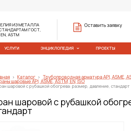
ЕЛИЯ ИЗ МЕТАЛЛА
Оставить заявку
СТАНДАРТАМ ГОСТ,
, EN, ASTM
УСЛУГИ
ЭНЦИКЛОПЕДИЯ
ПРОЕКТЫ
вная
Каталог
Трубопроводная арматура API, ASME, AS
раны шаровые API, ASME, ASTM, EN, ISO
ран шаровой с рубашкой обогрева: размер, давление, стандарт
ран шаровой с рубашкой обогре
тандарт