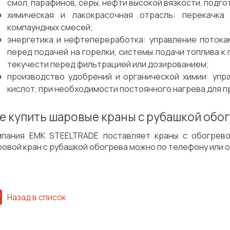
смол, парафинов, серы, нефти высокой вязкости, подго
химическая и лакокрасочная отрасль: перекачка 
компаундных смесей;
энергетика и нефтепереработка: управление потока
перед подачей на горелки, системы подачи топлива к 
текучести перед фильтрацией или дозированием;
производство удобрений и органической химии: упр
кислот, при необходимости постоянного нагрева для 
е купить шаровые краны с рубашкой обог
мпания EMK STEELTRADE поставляет краны с обогрево
овой кран с рубашкой обогрева можно по телефону или ос
Назад в список