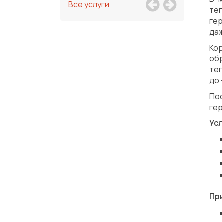
Все услуги
те
ге
даж
Ко
обр
те
до 
По
ге
Ус
Пр