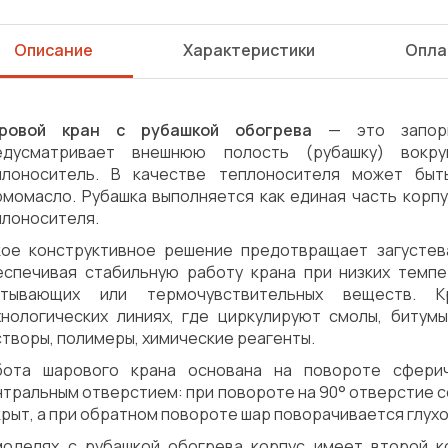
Описание
Характеристики
Опла
ровой кран с рубашкой обогрева
— это запорна
едусматривает внешнюю полость (рубашку) вокру
плоноситель. В качестве теплоносителя может быт
рмомасло. Рубашка выполняется как единая часть корпу
плоносителя.
кое конструктивное решение предотвращает загустев
еспечивая стабильную работу крана при низких темпе
стывающих или термочувствительных веществ. 
хнологических линиях, где циркулируют смолы, битум
творы, полимеры, химические реагенты.
бота шарового крана основана на повороте сферич
нтральным отверстием: при повороте на 90° отверстие 
рыт, а при обратном повороте шар поворачивается глухо
Сварка
Механическая обработка
моделях с рубашкой обогрева корпус имеет второй к