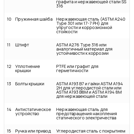
графита и нержавеющей стали SS
316
10
Пружинная шайба
Нержавеющая сталь (ASTM A240
Type 301 или 17-7 PH) для
упругости и коррозионной
стойкости
11
Штифт
ASTM A276 Type 316 или
аналогичный материал для
устойчивости к коррозии
12
Уплотнение
PTFE или графит для
крышки
герметичности
13
Болты крышки
ASTM A193 B7 и гайки ASTM A194
2H для углеродистой стали или
ASTM A193 B8M и ASTM A194 8M
для нержавеющей стали
14
Антистатическое
Нержавеющая сталь для
устройство
предотвращения накопления
статического электричества
15
Ручка или привод
Углеродистая сталь с покрытием