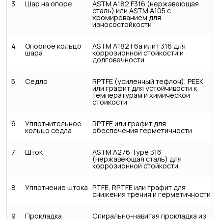
3
Шар на опоре
ASTM A182 F316 (нержавеющая
сталь) или ASTM A105 с
хромированием для
износостойкости
4
Опорное кольцо
ASTM A182 F6a или F316 для
шара
коррозионной стойкости и
долговечности
5
Седло
RPTFE (усиленный тефлон), PEEK
или графит для устойчивости к
температурам и химической
стойкости
6
Уплотнительное
RPTFE или графит для
кольцо седла
обеспечения герметичности
7
Шток
ASTM A276 Type 316
(нержавеющая сталь) для
коррозионной стойкости
8
Уплотнение штока
PTFE, RPTFE или графит для
снижения трения и герметичности
9
Прокладка
Спирально-навитая прокладка из