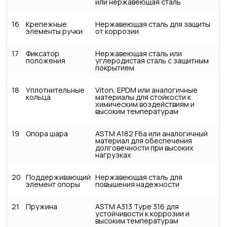
или нержавеющая сталь
16
Крепежные
Нержавеющая сталь для защиты
элементы ручки
от коррозии
17
Фиксатор
Нержавеющая сталь или
положения
углеродистая сталь с защитным
покрытием
18
Уплотнительные
Viton, EPDM или аналогичные
кольца
материалы для стойкости к
химическим воздействиям и
высоким температурам
19
Опора шара
ASTM A182 F6a или аналогичный
материал для обеспечения
долговечности при высоких
нагрузках
20
Поддерживающий
Нержавеющая сталь для
элемент опоры
повышения надежности
21
Пружина
ASTM A313 Type 316 для
устойчивости к коррозии и
высоким температурам