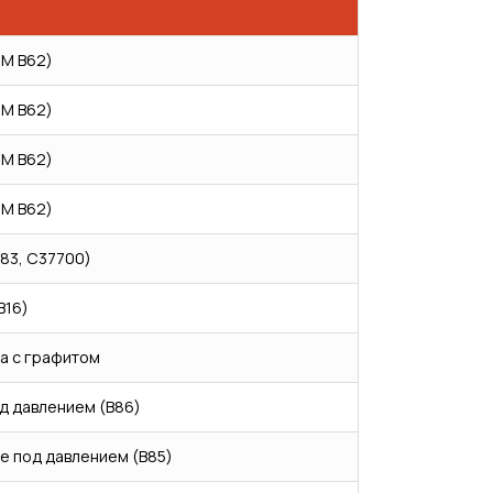
TM B62)
TM B62)
TM B62)
TM B62)
283, C37700)
B16)
а с графитом
д давлением (B86)
е под давлением (B85)