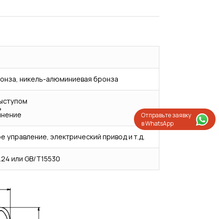
онза, никель-алюминиевая бронза
выступом
ь
инение
Отправьте заявку
в WhatsApp
е управление, электрический привод и т.д.
.24 или GB/T15530
Испытания/Сертификация
Доставка