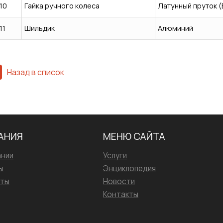
10
Гайка ручного колеса
Латунный пруток (
11
Шильдик
Алюминий
Назад в список
АНИЯ
МЕНЮ САЙТА
ании
Услуги
ы
Энциклопедия
иты
Новости
Контакты