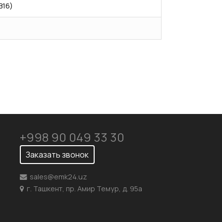
B16)
+998 90 049 33 30
Заказать звонок
sales@emk24.uz
г. Ташкент, пр. Амир Темур, д. 95а