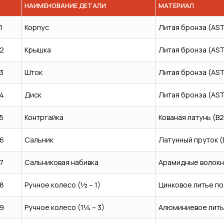
НАИМЕНОВАНИЕ ДЕТАЛИ
МАТЕРИАЛ
1
Корпус
Литая бронза (AS
2
Крышка
Литая бронза (AS
3
Шток
Литая бронза (AS
4
Диск
Литая бронза (AS
5
Контргайка
Кованая латунь (B
6
Сальник
Латунный пруток (
7
Сальниковая набивка
Арамидные волокн
8
Ручное колесо (½ – 1)
Цинковое литье по
9
Ручное колесо (1¼ – 3)
Алюминиевое лить