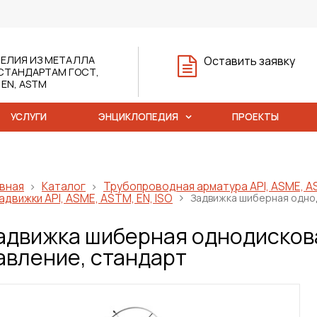
ЕЛИЯ ИЗ МЕТАЛЛА
Оставить заявку
СТАНДАРТАМ ГОСТ,
, EN, ASTM
УСЛУГИ
ЭНЦИКЛОПЕДИЯ
ПРОЕКТЫ
вная
Каталог
Трубопроводная арматура API, ASME, AS
адвижки API, ASME, ASTM, EN, ISO
Задвижка шиберная однод
адвижка шиберная однодисков
авление, стандарт