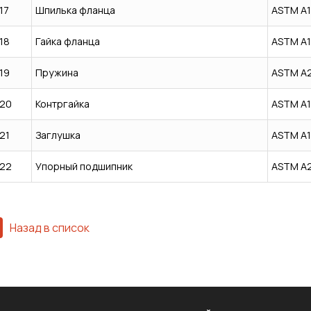
17
Шпилька фланца
ASTM A1
18
Гайка фланца
ASTM A
19
Пружина
ASTM A
20
Контргайка
ASTM A
21
Заглушка
ASTM A
22
Упорный подшипник
ASTM A
Назад в список