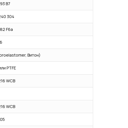
93 B7
240 304
82 F6a
6
oroelastomer, Витон)
или PTFE
216 WCB
216 WCB
105