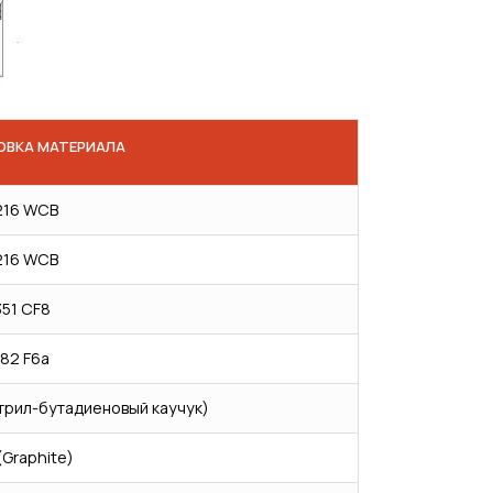
ОВКА МАТЕРИАЛА
216 WCB
216 WCB
351 CF8
82 F6a
трил-бутадиеновый каучук)
(Graphite)