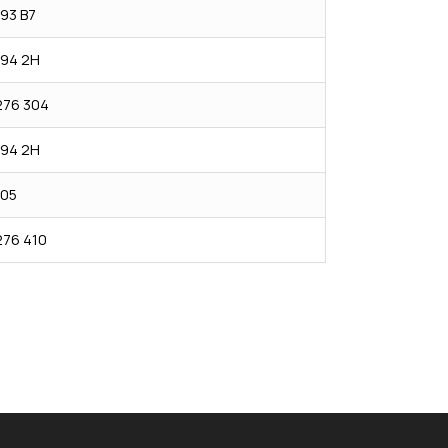
93 B7
194 2H
276 304
194 2H
105
276 410