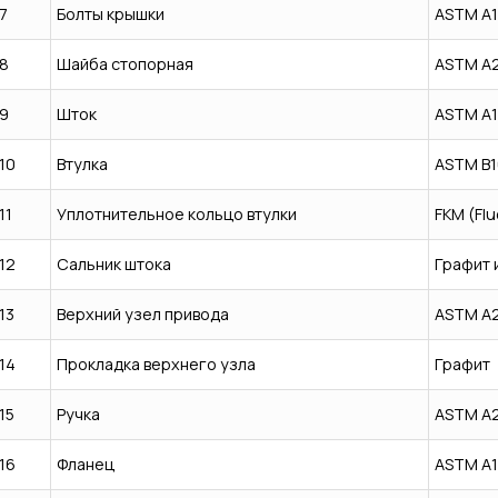
7
Болты крышки
ASTM A1
8
Шайба стопорная
ASTM A
9
Шток
ASTM A1
10
Втулка
ASTM B1
11
Уплотнительное кольцо втулки
FKM (Flu
12
Сальник штока
Графит 
13
Верхний узел привода
ASTM A
14
Прокладка верхнего узла
Графит
15
Ручка
ASTM A
16
Фланец
ASTM A