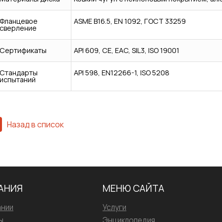
Фланцевое
ASME B16.5, EN 1092, ГОСТ 33259
сверление
Сертификаты
API 609, CE, EAC, SIL3, ISO 19001
Стандарты
API 598, EN12266-1, ISO 5208
испытаний
Назад в список
АНИЯ
МЕНЮ САЙТА
ании
Услуги
ы
Энциклопедия