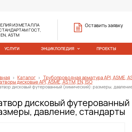
ЕЛИЯ ИЗ МЕТАЛЛА
Оставить заявку
СТАНДАРТАМ ГОСТ,
, EN, ASTM
УСЛУГИ
ЭНЦИКЛОПЕДИЯ
ПРОЕКТЫ
вная
Каталог
Трубопроводная арматура API, ASME, AS
атворы дисковые API, ASME, ASTM, EN, ISO
атвор дисковый футерованный (химический): размеры, давление
атвор дисковый футерованный 
азмеры, давление, стандарты