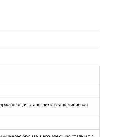
, нержавеющая сталь, никель-алюминиевая
Испытания/Сертификация
Доставка
юминиевая бронза, нержавеющая сталь и т.д.