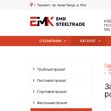
г. Ташкент, пр. Амир Темур, д. 95а
ИЗД
ПО 
DIN
О КОМПАНИИ
КАТАЛОГ
Гла
З
Трубный прокат
З
Листовой прокат
З
р
Сортовой прокат
Фасонный прокат