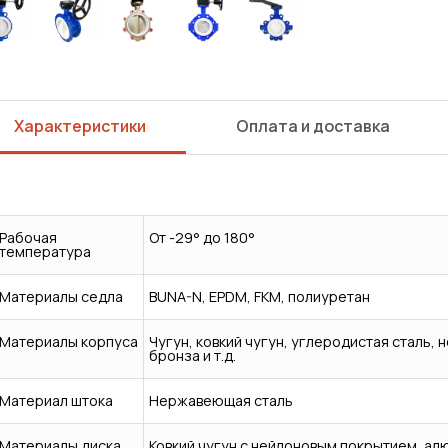
Характеристики
Оплата и доставка
Рабочая
От -29° до 180°
температура
Материалы седла
BUNA-N, EPDM, FKM, полиуретан
Материалы корпуса
Чугун, ковкий чугун, углеродистая сталь
бронза и т.д.
Материал штока
Нержавеющая сталь
Сварка
Механическая обработка
Материалы диска
Ковкий чугун с нейлоновым покрытием, ал