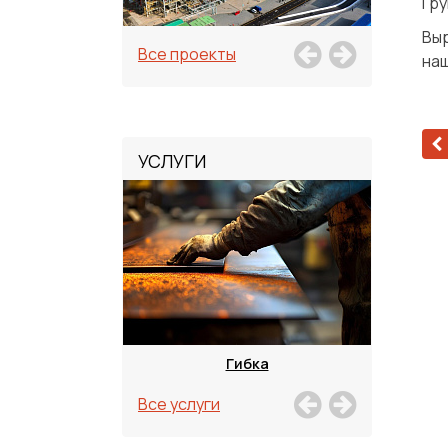
Гру
Вы
Все проекты
наш
УСЛУГИ
зка
Гибка
Все услуги