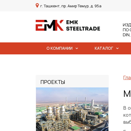
г. Ташкент, пр. Амир Темур, д. 95а
ИЗД
ПО 
DIN
О КОМПАНИИ
КАТАЛОГ
Гла
ПРОЕКТЫ
М
В 
ко
выб