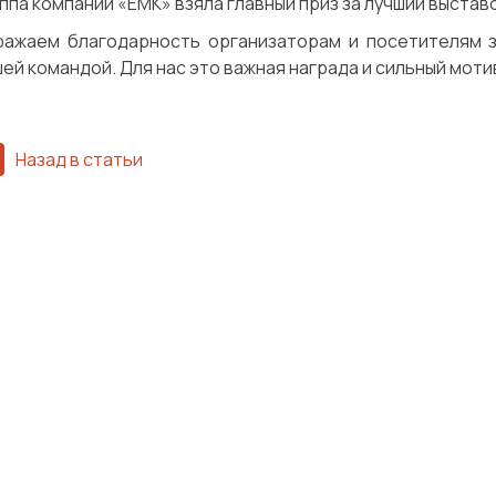
ппа компаний «ЕМК» взяла главный приз за лучший выста
ражаем благодарность организаторам и посетителям з
ей командой. Для нас это важная награда и сильный моти
Назад в статьи
Сварка
Механическая обработка