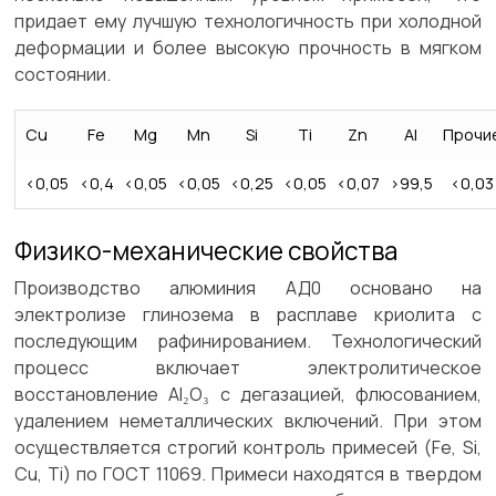
придает ему лучшую технологичность при холодной
деформации и более высокую прочность в мягком
состоянии.
Cu
Fe
Mg
Mn
Si
Ti
Zn
Al
Прочи
<0,05
<0,4
<0,05
<0,05
<0,25
<0,05
<0,07
>99,5
<0,03
Физико-механические свойства
Производство алюминия АД0 основано на
электролизе глинозема в расплаве криолита с
последующим рафинированием. Технологический
процесс включает электролитическое
восстановление Al₂O₃ с дегазацией, флюсованием,
удалением неметаллических включений. При этом
осуществляется строгий контроль примесей (Fe, Si,
Cu, Ti) по ГОСТ 11069. Примеси находятся в твердом