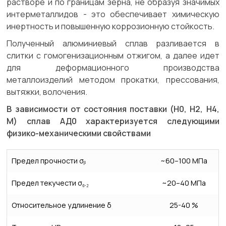
растворе и по границам зерна, не образуя значимых
интерметаллидов - это обеспечивает химическую
инертность и повышенную коррозионную стойкость.
Полученный алюминиевый сплав разливается в
слитки с гомогенизационным отжигом, а далее идет
для деформационного производства
металлоизделий методом прокатки, прессования,
вытяжки, волочения.
В зависимости от состояния поставки (Н0, Н2, Н4,
М) сплав АД0 характеризуется следующими
физико-механическими свойствами
Предел прочности σᵦ
~60–100 МПа
Предел текучести σ₀.₂
~20–40 МПа
Относительное удлинение δ
25-40 %