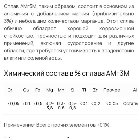
Сплав АМг3М, таким образом, состоит в основном из
алюминия с добавлением магния (приблизительно
3%) и небольшим количеством марганца. Этот сплав
обычно обладает хорошей коррозионной
стойкостью, прочностью и подходит для различных
применений, включая судостроение и другие
области, где требуется устойчивость к воздействию
влаги или соленой воды.
Химический состав в % сплава АМг3М
Cr
Cu
Fe
Mg
Mn
Si
Ti
Zn
Прочее
Al
<0,05
<0,1
<0,5
3,2-
0,3-
0,5-
<0,1
<0,2
<0,05
Остал
3,8
0,6
0,8
Примечание:
Всего прочих элементов <0,1%.