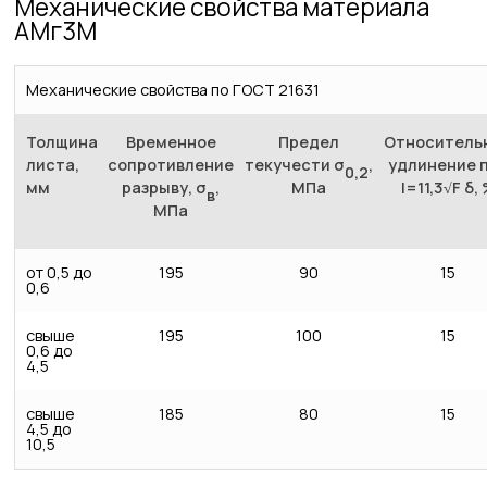
Механические свойства материала
АМг3М
Механические свойства по ГОСТ 21631
Толщина
Временное
Предел
Относитель
листа,
сопротивление
текучести σ
,
удлинение 
0,2
мм
разрыву, σ
,
МПа
l=11,3√F δ,
в
МПа
от 0,5 до
195
90
15
0,6
свыше
195
100
15
0,6 до
4,5
свыше
185
80
15
4,5 до
10,5