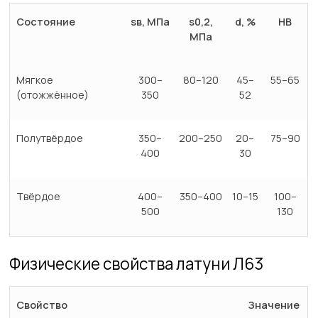
Состояние
sв, МПа
s0,2,
d, %
HB
МПа
Мягкое
300–
80–120
45–
55–65
(отожжённое)
350
52
Полутвёрдое
350–
200–250
20–
75–90
400
30
Твёрдое
400–
350–400
10–15
100–
500
130
Физические свойства латуни Л63
Свойство
Значение