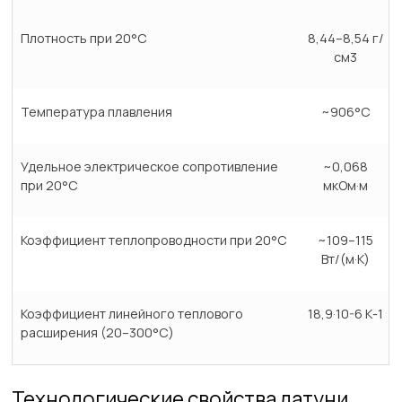
Плотность при 20°C
8,44–8,54 г/
см3
Температура плавления
~906°C
Удельное электрическое сопротивление
~0,068
при 20°C
мкОм·м
Коэффициент теплопроводности при 20°C
~109–115
Вт/(м·К)
Коэффициент линейного теплового
18,9·10-6 К-1
расширения (20–300°C)
Технологические свойства латуни