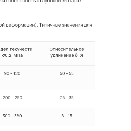
 и способность к глубокой вытяжке.
ой деформации). Типичные значения для
дел текучести
Относительное
σ0.2, МПа
удлинение δ, %
90 – 120
50 – 55
200 – 250
25 – 35
300 – 380
8 – 15