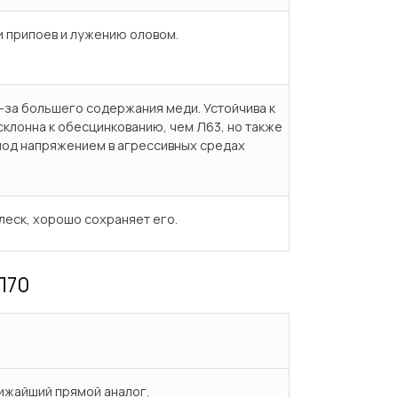
и припоев и лужению оловом.
з-за большего содержания меди. Устойчива к
клонна к обесцинкованию, чем Л63, но также
од напряжением в агрессивных средах
леск, хорошо сохраняет его.
Л70
ижайший прямой аналог.