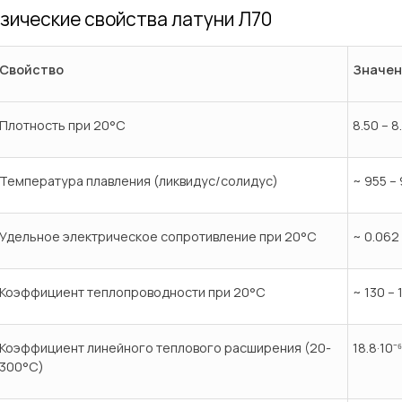
зические свойства латуни Л70
Свойство
Значен
Плотность при 20°C
8.50 – 8
Температура плавления (ликвидус/солидус)
~ 955 –
Удельное электрическое сопротивление при 20°C
~ 0.062
Коэффициент теплопроводности при 20°C
~ 130 – 
Коэффициент линейного теплового расширения (20-
18.8·10⁻⁶
300°C)