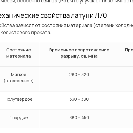
месей, особенно свинца (Pb), что улучшает пластичность
ханические свойства латуни Л70
йства зависят от состояния материала (степени холодн
нколистового проката:
Состояние
Временное сопротивление
Пре
материала
разрыву, σв, МПа
Мягкое
280 – 320
(отожженное)
Полутвердое
330 – 380
Твердое
380 – 450