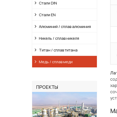
Стали DIN
Стали EN
Алюминий / сплав алюминия
Никель / сплав никеля
Титан / сплав титана
Медь / сплав меди
Ла
со
хар
ПРОЕКТЫ
соч
уст
Ма