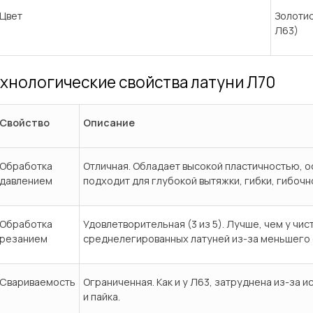
Цвет
Золотис
Л63)
хнологические свойства латуни Л70
Свойство
Описание
Обработка
Отличная. Обладает высокой пластичностью, 
давлением
подходит для глубокой вытяжки, гибки, гибочн
Обработка
Удовлетворительная (3 из 5). Лучше, чем у чист
резанием
среднелегированных латуней из-за меньшего 
Свариваемость
Ограниченная. Как и у Л63, затруднена из-за 
и пайка.