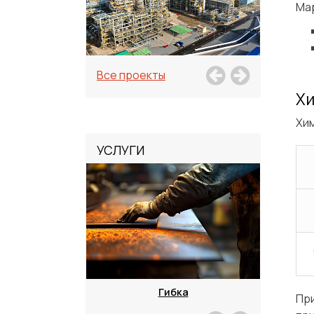
Ма
Все проекты
Хи
Хим
УСЛУГИ
зка
Гибка
Пр