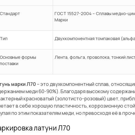
Стандарт
ГОСТ 15527-2004 – Сплавы медно-цин
Марки
Тип
Двухкомпонентная томпаковая (альфа
Основные формы
Лента, фольга, проволока, тонкий лис
поставки
тунь марки Л70
– это двухкомпонентный сплав, относящий
держанием меди 60-90%). Благодаря высокому содержани
актерный красноватый (золотисто-розовый) цвет, прибл
етает в себе хорошую пластичность, коррозионную стой
упая по этим показателям меди, но превосходя её в проч
ркировка латуни Л70