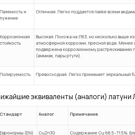
Паяемость и
Отличная. Легко поддается пайке всеми видам
лужение
Коррозионная
Высокая. Похожа на Л63, но несколько выше и
стойкость
атмосферной коррозии, пресной воде. Менее с
подвержена коррозионному растрескиванию п
(аммиак, пары ртути).
Полируемость
Превосходная. Легко принимает зеркальный б
ижайшие эквиваленты (аналоги) латуни 
Стандарт
Аналог
Примечание
Евронормы (EN)
CuZn30
Содержание Cu 68.5–71.5%. Бл