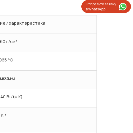
Отправьте заявку
в WhatsApp
ие / характеристика
.60 г/см³
 965 °C
 мкОм·м
140 Вт/(м·К)
 К⁻¹