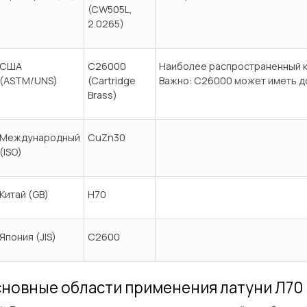
(CW505L,
2.0265)
США
C26000
Наиболее распространенный к
(ASTM/UNS)
(Cartridge
Важно: C26000 может иметь до
Brass)
Международный
CuZn30
(ISO)
Китай (GB)
H70
Япония (JIS)
C2600
новные области применения латуни Л70