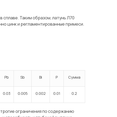
в сплаве. Таким образом, латунь Л70
нно цинк и регламентированные примеси.
Pb
Sb
Bi
P
Сумма
0.03
0.005
0.002
0.01
0.2
Испытания/Сертификация
Доставка
 строгие ограничения по содержанию