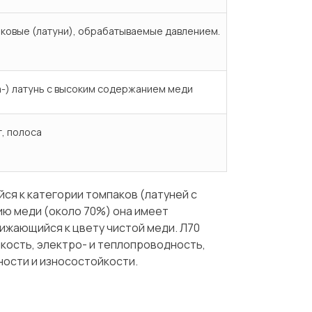
ковые (латуни), обрабатываемые давлением.
-) латунь с высоким содержанием меди
т, полоса
ся к категории томпаков (латуней с
ю меди (около 70%) она имеет
ижающийся к цвету чистой меди. Л70
кость, электро- и теплопроводность,
ности и износостойкости.