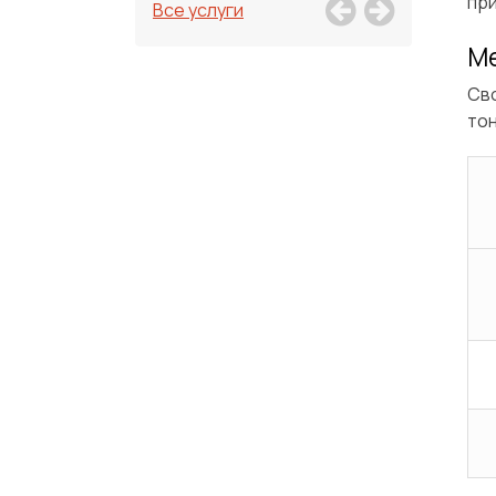
при
Все услуги
Ме
Сво
то