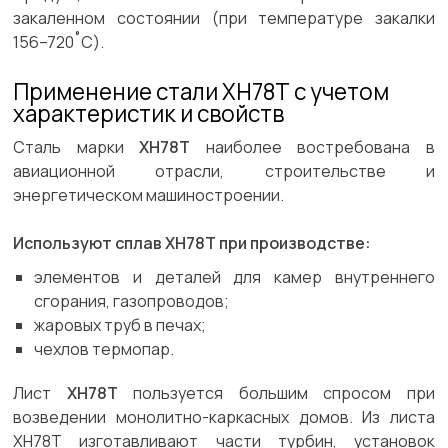
закаленном состоянии (при температуре закалки
156–720˚С).
Применение стали ХН78Т с учетом
характеристик и свойств
Сталь марки
ХН78Т
наиболее востребована в
авиационной отрасли, строительстве и
энергетическом машиностроении.
Используют сплав ХН78Т при производстве:
элементов и деталей для камер внутреннего
сгорания, газопроводов;
жаровых труб в печах;
чехлов термопар.
Лист
ХН78Т
пользуется большим спросом при
возведении монолитно-каркасных домов. Из листа
ХН78Т изготавливают части турбин, установок