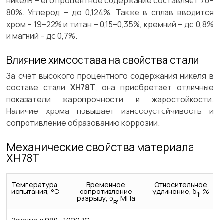
никель – его процентное содержание составляет 70–
80%. Углерод – до 0,124%. Также в сплав вводится
хром – 19–22% и титан – 0,15–0,35%, кремний – до 0,8%
и магний – до 0,7%.
Влияние химсостава на свойства стали
За счет высокого процентного содержания никеля в
составе стали
ХН78Т
, она приобретает отличные
показатели жаропрочности и жаростойкости.
Наличие хрома повышает износоустойчивость и
сопротивление образованию коррозии.
Механические свойства материала
ХН78Т
Температура
Временное
Относительное
испытания, °С
сопротивление
удлинение, δ
, %
1
разрыву, σ
, МПа
в
Закалка с 980—1020 °С