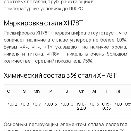
сортовых деталей, труб, работающих в
температурных условиях до 1100°С.
Маркировка стали ХН78Т
Расшифровка ХН78Т
: первая цифра отсутствует, что
означает наличие в сплаве углерода не более 1,0%.
Буквы «Х», «Н», «Т» указывают на наличие хрома,
никеля и титана. «Н18» – никель в очень большом
количестве – средний показатель 75%.
Химический состав в % стали ХН78Т
C
Si
Mn
P
S
Cr
Al
Ti
Fe
<0,12
<0,8
<0,7
<0,015
<0,010
19,0-
<0,15
0,15-
<1,0
Ос
22,0
0,35
Основным легирующим элементом сплава является