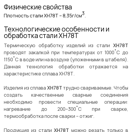
Физические свойства
3
Плотность стали ХН78Т –
8,35г/см
.
Технологические особенности и
обработка стали ХН78Т
Термическую обработку изделий из стали
ХН78Т
проводят закалкой при температурах от 1000˚С до
1150˚С в воде или на воздухе (уложенными в штабеля).
Данная технология обработки отражается на
характеристике сплава ХН78Т.
Изделия из сплава
ХН78Т
трудно свариваемые. Чтобы
создать качественные сварные соединения
необходимо провести специальные операции:
нагревание до 200–300˚С при сварке,
термообработка после сварки – отжиг.
Продукция из стали
ХН78Т
можно резать только в