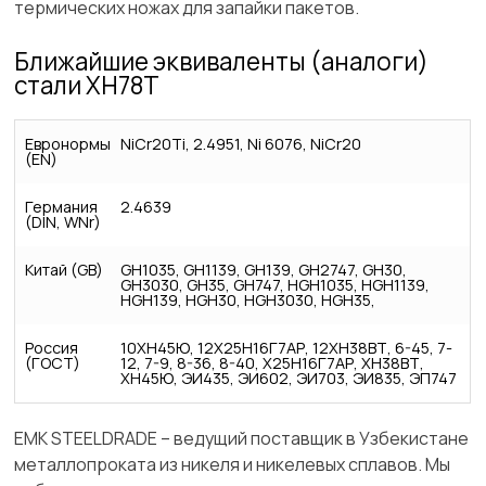
термических ножах для запайки пакетов.
Ближайшие эквиваленты (аналоги)
стали ХН78Т
Евронормы
NiCr20Ti, 2.4951, Ni 6076, NiCr20
(EN)
Германия
2.4639
(DIN, WNr)
Китай (GB)
GH1035, GH1139, GH139, GH2747, GH30,
GH3030, GH35, GH747, HGH1035, HGH1139,
HGH139, HGH30, HGH3030, HGH35,
Россия
10ХН45Ю, 12Х25Н16Г7АР, 12ХН38ВТ, 6-45, 7-
(ГОСТ)
12, 7-9, 8-36, 8-40, Х25Н16Г7АР, ХН38ВТ,
ХН45Ю, ЭИ435, ЭИ602, ЭИ703, ЭИ835, ЭП747
ЕМК STEELDRADE – ведущий поставщик в Узбекистане
металлопроката из никеля и никелевых сплавов. Мы