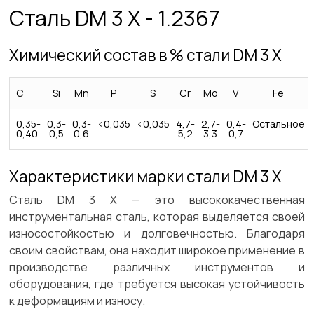
Сталь DM 3 X - 1.2367
Химический состав в % стали DM 3 X
C
Si
Mn
P
S
Cr
Mo
V
Fe
0,35-
0,3-
0,3-
<0,035
<0,035
4,7-
2,7-
0,4-
Остальное
0,40
0,5
0,6
5,2
3,3
0,7
Характеристики марки стали DM 3 X
Сталь DM 3 X — это высококачественная
инструментальная сталь, которая выделяется своей
износостойкостью и долговечностью. Благодаря
своим свойствам, она находит широкое применение в
производстве различных инструментов и
оборудования, где требуется высокая устойчивость
к деформациям и износу.