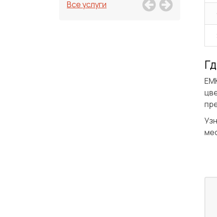
Все услуги
Гд
ЕМК
цве
пр
Узн
мес