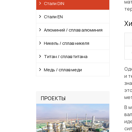
ма
Стали DIN
тер
Стали EN
Хи
Алюминий / сплав алюминия
Никель / сплав никеля
Титан / сплав титана
Одн
Медь / сплав меди
и т
зна
эт
мет
ПРОЕКТЫ
В м
ва
ид
сил