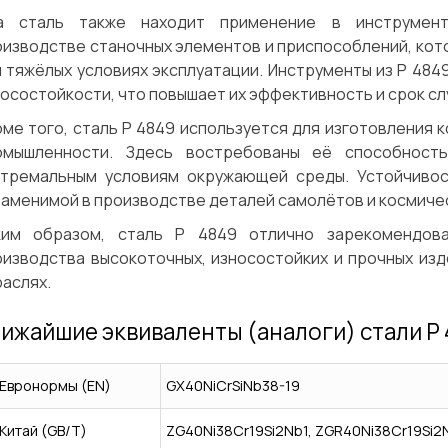
а сталь также находит применение в инструмент
оизводстве станочных элементов и приспособлений, кот
и тяжёлых условиях эксплуатации. Инструменты из P 48
осостойкости, что повышает их эффективность и срок сл
ме того, сталь P 4849 используется для изготовления 
омышленности. Здесь востребованы её способность
стремальным условиям окружающей среды. Устойчиво
аменимой в производстве деталей самолётов и космиче
ким образом, сталь P 4849 отлично зарекомендов
оизводства высокоточных, износостойких и прочных изд
аслях.
ижайшие эквиваленты (аналоги) стали P
Евронормы (EN)
GX40NiCrSiNb38-19
Сварка
Механическая обработка
Китай (GB/T)
ZG40Ni38Cr19Si2Nb1, ZGR40Ni38Cr19Si2