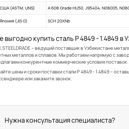
США (ASTM, UNS)
A 608 Grade HU50, J95404, N08005, N08
Япония (JIS G)
SCH 20XNb
е выгодно купить сталь P 4849 - 1.4849 в
 STEELDRADE – ведущий поставщик в Узбекистане металло
тных металлов и сплавов. Мы работаем напрямую с зав
едлагаем конкурентные коммерческие условия поставок.
айте цены и сроки поставки стали P 4849 - 1.4849 – остав
сенджере или закажите звонок.
Нужна консультация специалиста?