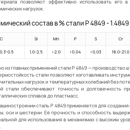
териала позволяют эффективно использовать его в 
мических нагрузок.
мический состав в % стали P 4849 - 1.4849
C
Si
Mn
P
S
Cr
0,3-0,5
1,0-2,5
<2,0
<0,04
<0,03
18,0-21,0
о из главных применений стали P 4849 — производство 
ермостойкость стали позволяют изготавливать инструме
чительных нагрузок и температурных колебаний без пот
ой стали обеспечивают точность и долговечность пр
аллических сплавов до пластмасс.
ашиностроении сталь P 4849 применяется для создания 
лы, оси и шестерни. Её прочность и способность выдер
еальной для использования в механизмах с высоким ур
.