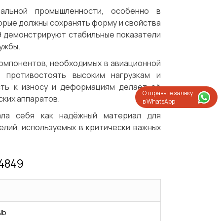
альной промышленности, особенно в
орые должны сохранять форму и свойства
49 демонстрируют стабильные показатели
ужбы.
компонентов, необходимых в авиационной
 противостоять высоким нагрузкам и
сть к износу и деформациям делает её
Отправьте заявку
ских аппаратов.
в WhatsApp
ала себя как надёжный материал для
елий, используемых в критически важных
 4849
Испытания/Сертификация
Доставка
Nb