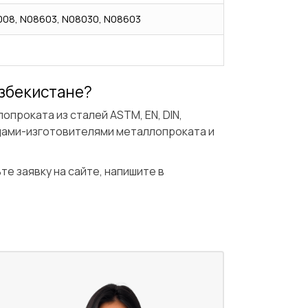
008, N08603, N08030, N08603
 Узбекистане?
проката из сталей ASTM, EN, DIN,
одами-изготовителями металлопроката и
ьте заявку на сайте, напишите в