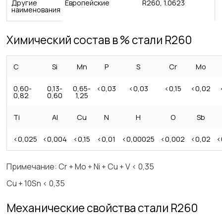
Другие
Европейские
R260, 1.0623
наименования
Химический состав в % стали R260
C
Si
Mn
P
S
Cr
Mo
0,60-
0,13-
0,65-
<0,03
<0,03
<0,15
<0,02
0,82
0,60
1,25
Ti
Al
Cu
N
H
O
Sb
<0,025
<0,004
<0,15
<0,01
<0,00025
<0,002
<0,02
<
Примечание:
Cr + Mo + Ni + Cu + V < 0,35
Cu + 10Sn < 0,35
Механические свойства стали R260