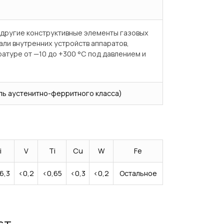
 другие конструктивные элементы газовых
али внутренних устройств аппаратов,
атуре от —10 до +300 °С под давлением и
ль аустенитно-ферритного класса)
i
V
Ti
Cu
W
Fe
6,3
<0,2
<0,65
<0,3
<0,2
Остальное