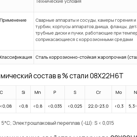
Технические условия
Применение
Сварные аппараты и сосуды, камеры горения и
турбин, корпусы аппаратов днища, фланцы, дет
трубные диски и пучки, работающие при темпер
соприкасающиеся с коррозионными средами
Классификация
Сталь коррозионно-стойкая жаропрочная (ста
мический состав в % стали 08Х22Н6Т
C
Si
Mn
P
S
Cr
Mo
N
<0,08
<0,8
<0,8
<0,035
<0,025
22,0-23,0
<0,3
5,3-
> 5*C; Электрошлаковый переплав (-Ш): S < 0,015