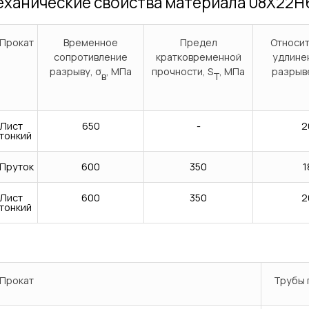
ханические свойства материала 08Х22Н
Прокат
Временное
Предел
Относи
сопротивление
кратковременной
удлине
разрыву, σ
, МПа
прочности, S
, МПа
разрыве
в
T
Лист
650
-
2
тонкий
Пруток
600
350
1
Лист
600
350
2
тонкий
Прокат
Трубы 
Сварка
Механическая обработка