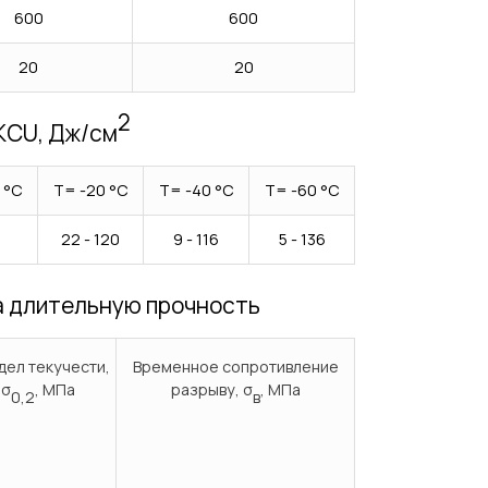
600
600
20
20
2
 KCU, Дж/см
 °С
Т= -20 °С
Т= -40 °С
Т= -60 °С
22 - 120
9 - 116
5 - 136
а длительную прочность
ел текучести,
Временное сопротивление
σ
, МПа
разрыву, σ
, МПа
0,2
в