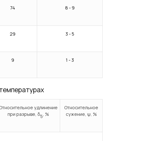
74
8 - 9
29
3 - 5
9
1 - 3
 температурах
Относительное удлинение
Относительное
при разрыве, δ
, %
сужение, ψ, %
5