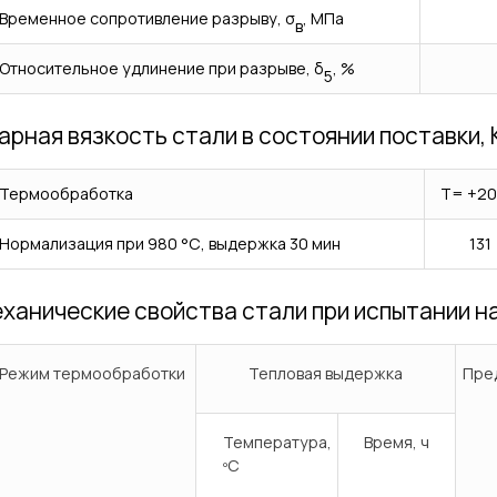
Временное сопротивление разрыву, σ
, МПа
в
Относительное удлинение при разрыве, δ
, %
5
арная вязкость стали в состоянии поставки,
Термообработка
Т= +20
Нормализация при 980 °С, выдержка 30 мин
131
ханические свойства стали при испытании н
Режим термообработки
Тепловая выдержка
Пред
Температура,
Время, ч
ºС