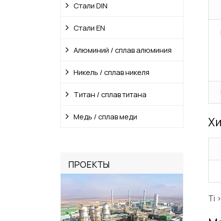
Стали DIN
Стали EN
Алюминий / сплав алюминия
Никель / сплав никеля
Титан / сплав титана
Медь / сплав меди
Хи
ПРОЕКТЫ
Ti 