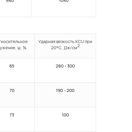
880
1040
тносительное
Ударная вязкость KCU при
2
ужение, ψ, %
20°С, Дж/см
65
280 - 300
70
190 - 200
73
100