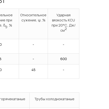
6Т
тельное
Относительное
Ударная
ние при
сужение, ψ, %
вязкость KCU
, δ
, %
при 20°С, Дж/
5
2
см
0
-
-
8
-
600
0
45
-
горячекатаные
Трубы холоднокатаные
Испытания/Сертификация
Доставка