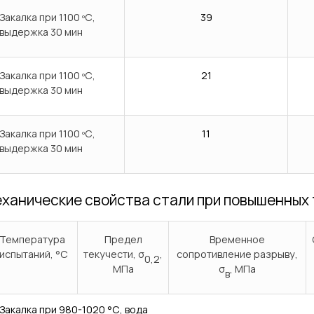
Закалка при 1100 ºС,
39
выдержка 30 мин
Закалка при 1100 ºС,
21
выдержка 30 мин
Закалка при 1100 ºС,
11
выдержка 30 мин
ханические свойства стали при повышенных
Температура
Предел
Временное
испытаний, °С
текучести, σ
,
сопротивление разрыву,
0,2
МПа
σ
, МПа
в
Закалка при 980-1020 °С, вода