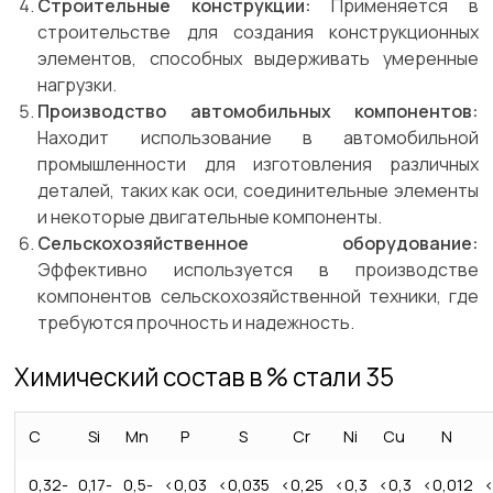
Строительные конструкции:
Применяется в
строительстве для создания конструкционных
элементов, способных выдерживать умеренные
нагрузки.
Производство автомобильных компонентов:
Находит использование в автомобильной
промышленности для изготовления различных
деталей, таких как оси, соединительные элементы
и некоторые двигательные компоненты.
Сельскохозяйственное оборудование:
Эффективно используется в производстве
компонентов сельскохозяйственной техники, где
требуются прочность и надежность.
Химический состав в % стали 35
C
Si
Mn
P
S
Cr
Ni
Cu
N
0,32-
0,17-
0,5-
<0,03
<0,035
<0,25
<0,3
<0,3
<0,012
<