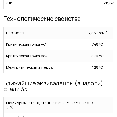
816
-
-
26,82
Технологические свойства
3
Плотность
7,83 г/см
Критическая точка Ас1
748°С
Критическая точка Ас3
876 °С
Межкритический интервал
128°С
Ближайшие эквиваленты (аналоги)
стали 35
Евронормы
1.0501, 1.0516, 1.1181, C35, C35E, C38D
(EN)