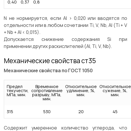
0,40
0,37
0,8
N не нормируется, если Al > 0,020 или вводятся по
отдельности или в любом сочетании Ti, V, Nb, Al (Ti + V
+ Nb + Al < 0,015).
Допускается снижение содержания Si при
применении других раскислителей (Al, Ti, V, Nb).
Механические свойства ст35
Механические свойства по ГОСТ 1050
Предел
Временное
Относительное
Относительное
текучести,
сопротивление
удлинение, %,
сужение, %,
МПа, мин.
разрыву, МПа,
мин.
мин.
мин.
315
530
20
45
Содержит умеренное количество углерода, что