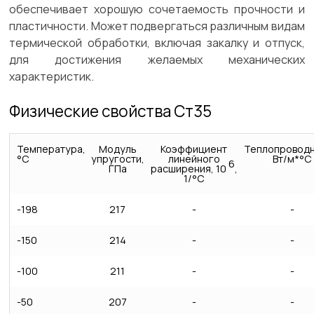
обеспечивает хорошую сочетаемость прочности и
пластичности. Может подвергаться различным видам
термической обработки, включая закалку и отпуск,
для достижения желаемых механических
характеристик.
Физические свойства Ст35
Температура,
Модуль
Коэффициент
Теплопроводн
°С
упругости,
линейного
Вт/м*°С
6
ГПа
расширения, 10
,
1/°С
-198
217
-
-
-150
214
-
-
-100
211
-
-
-50
207
-
-