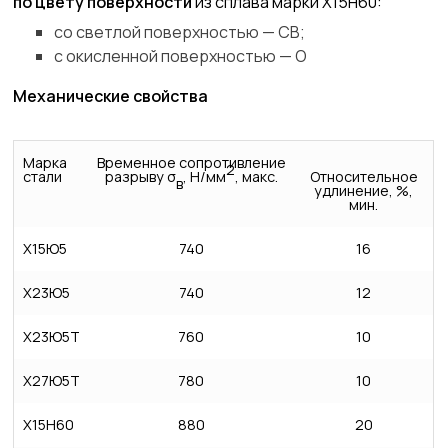
по цвету поверхности
из сплава марки Х15Н60:
со светлой поверхностью — СВ;
с окисленной поверхностью — О
Механические свойства
Марка
Временное сопротивление
2
стали
разрыву σ
, Н/мм
, макс.
Относительное
в
удлинение, %,
мин.
Х15Ю5
740
16
Х23Ю5
740
12
Х23Ю5Т
760
10
Х27Ю5Т
780
10
Х15Н60
880
20