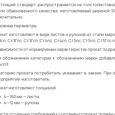
стоящий стандарт распространяется на толстолистовой
али обыкновенного качества, изготовляемый шириной 5
лючительно.
новные параметры
кат изготовляют в виде листов и рулонов из стали марок
сп, СтЗГпс, СтЗГсп, Ст4пс, Ст4сп, Ст5пс, Ст5сп, Ст5Гпс 
ависимости от нормируемых характеристик прокат подраздел
я обозначения категории к обозначению марки добавля
4спЗ.
тегорию проката потребитель указывает в заказе. При 
едприятие-изготовитель.
окат изготовляют толщиной:
4—160 мм — листы;
4—12 мм — рулоны.
асти остальных требований к сортаменту прокат должен