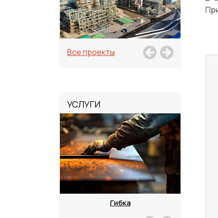
Пр
Все проекты
УСЛУГИ
зка
Гибка