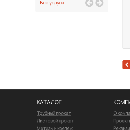
Все услуги
КАТАЛОГ
КОМП
Трубный прокат
О комп
Листовой прокат
Проект
Метизы и крепёж
Реквиз