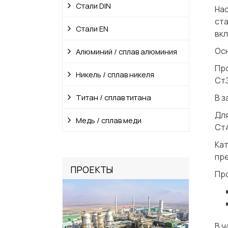
Стали DIN
На
ст
Стали EN
вк
Ос
Алюминий / сплав алюминия
Про
Никель / сплав никеля
СтЗ
Титан / сплав титана
В з
Дл
Медь / сплав меди
Ст
Ка
пр
ПРОЕКТЫ
Пр
В ч