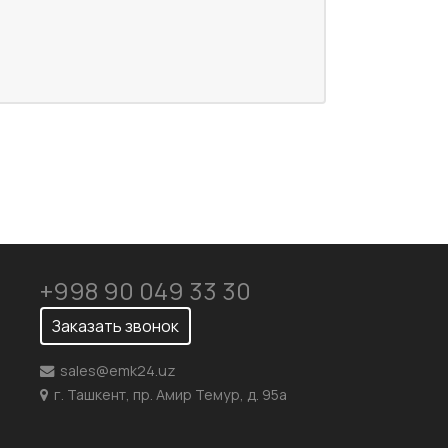
+998 90 049 33 30
Заказать звонок
sales@emk24.uz
г. Ташкент, пр. Амир Темур, д. 95а