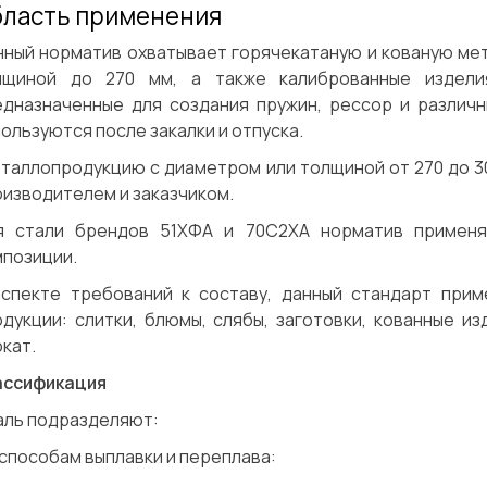
ласть применения
нный норматив охватывает горячекатаную и кованую ме
лщиной до 270 мм, а также калиброванные издели
едназначенные для создания пружин, рессор и различ
ользуются после закалки и отпуска.
таллопродукцию с диаметром или толщиной от 270 до 3
изводителем и заказчиком.
я стали брендов 51ХФА и 70С2ХА норматив применя
мпозиции.
аспекте требований к составу, данный стандарт прим
одукции: слитки, блюмы, слябы, заготовки, кованные и
кат.
ассификация
аль подразделяют:
способам выплавки и переплава: