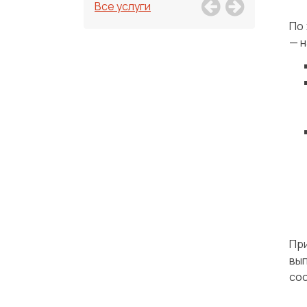
Все услуги
По
— н
Пр
вы
сос