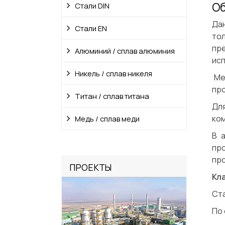
Об
Стали DIN
Да
Стали EN
то
пр
Алюминий / сплав алюминия
исп
Никель / сплав никеля
Ме
про
Титан / сплав титана
Дл
ко
Медь / сплав меди
В 
пр
про
ПРОЕКТЫ
Кл
Ст
По 