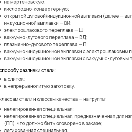
на мартеновскую;
кислородно-конвертерную;
открытой дуговой/индукционной выплавки (далее — вып
индукционной выплавки — ВИ;
электрошлакового переплава — Ш;
вакуумно-дугового переплава — ВД;
плазменно-дугового переплава — П;
вакуумно-индукционной выплавки с электрошлаковым 
вакуумно-индукционной выплавки с вакуумно-дуговым 
способу разливки стали:
в слиток;
в непрерывнолитую заготовку.
классам стали и классам качества — на группы:
нелегированная специальная;
нелегированная специальная, предназначенная для и
(ПП), что должно быть оговорено в заказе;
Сварка
Механическая обработка
легированная специальная.