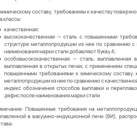
 химическому составу, требованиям к качеству поверхн
а классы:
качественная;
высококачественная — сталь с повышенными требов
структуре металлопродукции из нее по сравнению с 
наименования марки стали добавляют букву А;
особовысококачественная — сталь, выплавленная в
выплавленная в открытых печах, с применением специ
повышенными требованиями к химическому составу, 
металлопродукции из нее по сравнению с качественно
индекс обозначения способов выплавки и переплавов
дефис после наименования марки стали
имечание:
Повышенные требования на металлопродукц
плавленной в вакуумно-индукционной печи (ВИ), распр
тава.