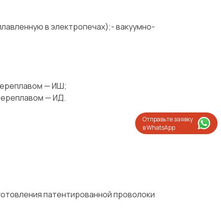
лавленную в электропечах);- вакуумно-
переплавом — ИШ;
переплавом — ИД.
Отправьте заявку
в WhatsApp
зготовления патентированной проволоки
Испытания/Сертификация
Доставка