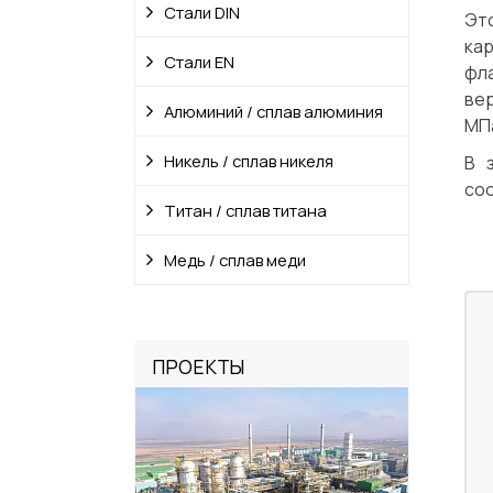
Стали DIN
Это
ка
Стали EN
фл
вер
Алюминий / сплав алюминия
МПа
Никель / сплав никеля
В 
соо
Титан / сплав титана
Медь / сплав меди
ПРОЕКТЫ