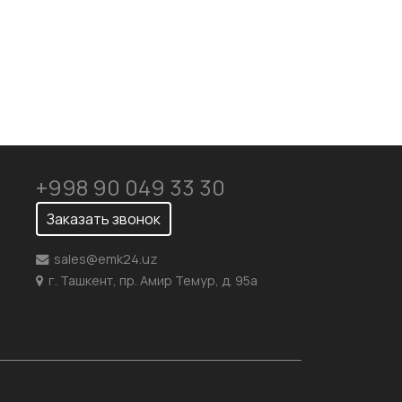
+998 90 049 33 30
Заказать звонок
sales@emk24.uz
г. Ташкент, пр. Амир Темур, д. 95а