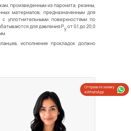
ам, произведенным из паронита, резины,
нных материалов, предназначенным для
б с уплотнительными поверхностями по
рабатываются для давления Р
от 0,1 до 20,0
у
мм.
фланцев, исполнение прокладок должно
Отправьте заявку
в WhatsApp