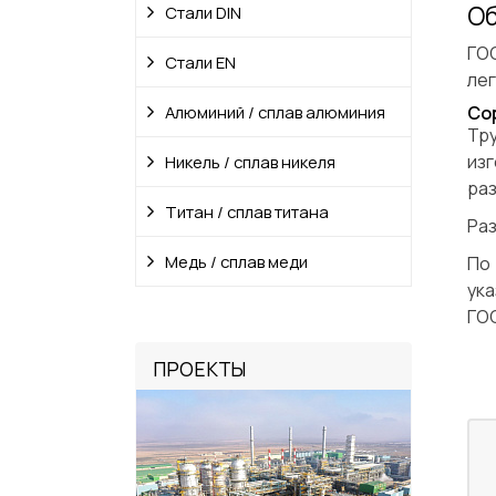
Об
Стали DIN
ГО
Стали EN
лег
Алюминий / сплав алюминия
Со
Тр
изг
Никель / сплав никеля
ра
Титан / сплав титана
Раз
Медь / сплав меди
По
ук
ГОС
ПРОЕКТЫ