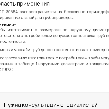
ласть применения
СТ 30564 распространяется на бесшовные горячедеф
ированных сталей для трубопроводов.
ртамент
убы изготовляют с размерами по наружному диаметр
отовителя с потребителем допускается поставка труб п
зностенности.
меры и масса 1м труб должны соответствовать приведенн
 согласованию изготовителя с потребителем трубы мог
азанным в таблице 1 наружными диаметрами и толщинам
Т 8732.
Нужна консультация специалиста?