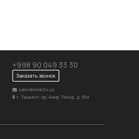
+998 90 049 33 30
Заказать звонок
sales@emk24.uz
г. Ташкент, пр. Амир Темур, д. 95а