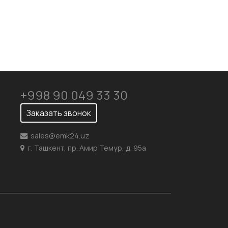
+998 90 049 33 30
Заказать звонок
sales@emk24.uz
г. Ташкент, пр. Амир Темур, д. 95а