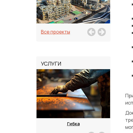
Все проекты
УСЛУГИ
Пр
исп
До
тре
зка
Гибка
мог