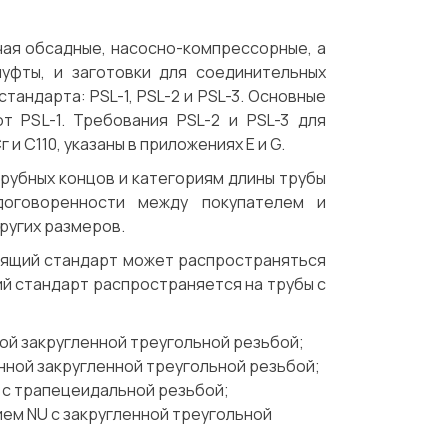
чая обсадные, насосно-компрессорные, а
муфты, и заготовки для соединительных
андарта: PSL-1, PSL-2 и PSL-3. Основные
т PSL-1. Требования PSL-2 и PSL-3 для
и С110, указаны в приложениях Е и G.
трубных концов и категориям длины трубы
договоренности между покупателем и
ругих размеров.
оящий стандарт может распространяться
ий стандарт распространяется на трубы с
ой закругленной треугольной резьбой;
нной закругленной треугольной резьбой;
 с трапецеидальной резьбой;
ем NU с закругленной треугольной