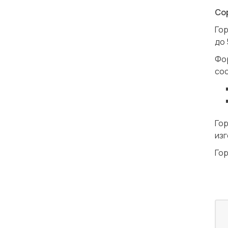
Со
Го
до 
Фо
со
Гор
из
Гор