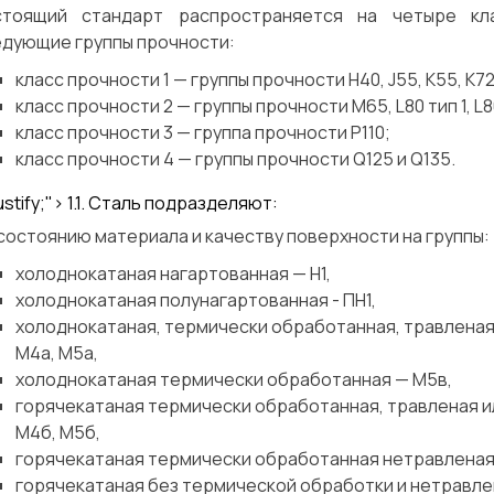
стоящий стандарт распространяется на четыре кл
едующие группы прочности:
класс прочности 1 — группы прочности Н40, J55, К55, К72, 
класс прочности 2 — группы прочности М65, L80 тип 1, L80 
класс прочности 3 — группа прочности Р110;
класс прочности 4 — группы прочности Q125 и Q135.
justify;"> 1.1. Сталь подразделяют:
состоянию материала и качеству поверхности на группы:
холоднокатаная нагартованная — H1,
холоднокатаная полунагартованная - ПН1,
холоднокатаная, термически обработанная, травленая 
М4а, М5а,
холоднокатаная термически обработанная — М5в,
горячекатаная термически обработанная, травленая ил
М4б, М5б,
горячекатаная термически обработанная нетравленая
горячекатаная без термической обработки и нетравле