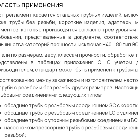
ласть применения
от регламент касается стальных трубных изделий, вклю
кже трубы без резьбы, короткие изделия, адаптеры, 
ментов, которые производятся согласно трём уровням ст
ебования, представленные в документе, соответствую
ьшинства категорий прочности, исключая Н40, L80 тип 9Сг 
али по размерам, весу, классам прочности, обработке 
едставлены в таблицах приложения С. С учетом 
изводителем, стандарт может быть применен к трубам д
 согласованию между заказчиком и изготовителем наст
трубы с резьбой и без резьбы других размеров. Настоящ
зьбовыми соединениями следующих типов:
обсадные трубы с резьбовым соединением SC с коротк
обсадные трубы с резьбовым соединением LC с удлине
обсадные трубы с упорным резьбовым соединением ВС
насосно-компрессорные трубы с резьбовым соединени
резьбой;