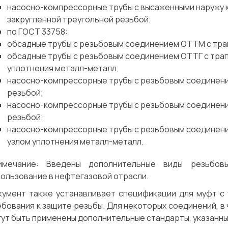
насосно-компрессорные трубы с высаженными наружу 
закругленной треугольной резьбой;
по ГОСТ 33758:
обсадные трубы с резьбовым соединением ОТТМ с тра
обсадные трубы с резьбовым соединением ОТТГ с тра
уплотнения металл-металл;
насосно-компрессорные трубы с резьбовым соединени
резьбой;
насосно-компрессорные трубы с резьбовым соединени
резьбой;
насосно-компрессорные трубы с резьбовым соединени
узлом уплотнения металл-металл.
имечание
:
Введены дополнительные виды резьбовы
ользование в нефтегазовой отрасли.
кумент также устанавливает спецификации для муфт с
бования к защите резьбы. Для некоторых соединений, в
Сварка
Механическая обработка
ут быть применены дополнительные стандарты, указанные 