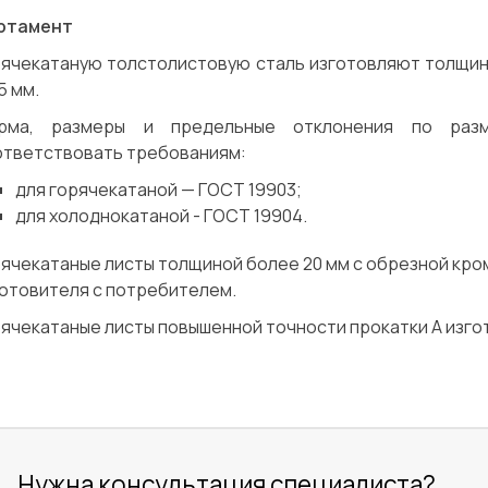
ртамент
рячекатаную толстолистовую сталь изготовляют толщино
5 мм.
рма, размеры и предельные отклонения по разм
ответствовать требованиям:
для горячекатаной — ГОСТ 19903;
для холоднокатаной - ГОСТ 19904.
ячекатаные листы толщиной более 20 мм с обрезной кр
готовителя с потребителем.
ячекатаные листы повышенной точности прокатки А изг
Нужна консультация специалиста?