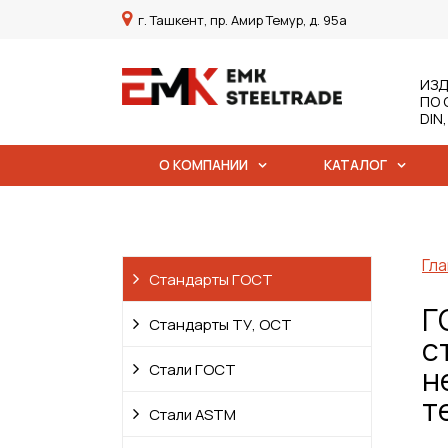
г. Ташкент, пр. Амир Темур, д. 95а
ИЗД
ПО 
DIN
О КОМПАНИИ
КАТАЛОГ
Гла
Стандарты ГОСТ
Г
Стандарты ТУ, ОСТ
с
Стали ГОСТ
н
т
Стали ASTM