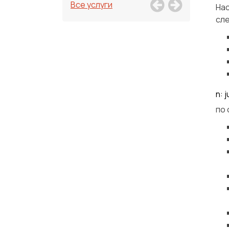
Все услуги
На
сл
n: 
по 