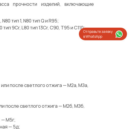
асса прочности изделий, включающие
N80 тип 1, N80 тип Q и R95;
тип 9Cr, L80 тип 13Cr, С90, Т95 и С110;
Отправьте заявку
в WhatsApp
или после светлого отжига — М2а, МЗа,
и после светлого отжига — М2б, МЗб,
 — М5г,
ная — 5д;