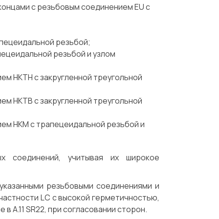
концами с резьбовым соединением EU с
пецеидальной резьбой;
пецеидальной резьбой и узлом
ем НКТН с закругленной треугольной
ем НКТВ с закругленной треугольной
ем НКМ с трапецеидальной резьбой и
х соединений, учитывая их широкое
 указанными резьбовыми соединениями и
 частности LC с высокой герметичностью,
Испытания/Сертификация
Доставка
в А.11 SR22, при согласовании сторон.