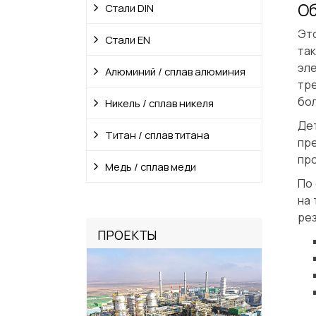
Об
Стали DIN
Эт
Стали EN
та
эле
Алюминий / сплав алюминия
тр
бол
Никель / сплав никеля
Дет
Титан / сплав титана
пр
про
Медь / сплав меди
По
на 
ре
ПРОЕКТЫ