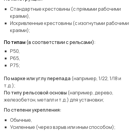
Стандартные крестовины (с прямыми рабочими
краями),
Искривленные крестовины (с изогнутыми рабочими
краями);
По типам
(в соответствии с рельсами):
Р50,
Р65,
Р75;
По марке или углу перепада
(например, 1/22, 1/18 и
т.д.);
По типу рельсовой основы
(например, дерево,
железобетон, металл и т.д.) для установки;
По степени укрепления:
Обычные,
Усиленные (через взрыв или иным способом);