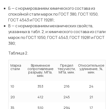
Б — с нормированием химического состава из
спокойной стали марок по ГОСТ 380, ГОСТ 1050,
ГОСТ 4543 и ГОСТ 19281;
В — с нормированием механических свойств,
указанных в табл. 2, и химического состава из стали
марок по ГОСТ 1050, ГОСТ 4543, ГОСТ 19281 и ГОСТ
380;
Таблица 2.
Марка
Временное
Предел
Относительное
стали
сопротивление
текучести,
удлинение, %,
разрыву, МПа,
МПа, мин.
мин.
мин.
10
353
216
24
20
412
245
21
35
510
294
17