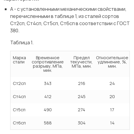
А - с установленными механическими свойствами,
перечисленными в таблице 1, из сталей сортов
Ст2сп, Ст4сп, Ст5сп, Ст6сп в соответствии с ГОСТ
380.
Таблица 1.
Марка
Временное
Предел
Относительное
стали
сопротивление
текучести,
удлинение, %,
разрыву, МПа,
МПа, мин.
мин.
мин.
Ст2сп
343
216
24
Ст4сп
412
245
20
Ст5сп
490
274
17
Ст6сп
588
304
14