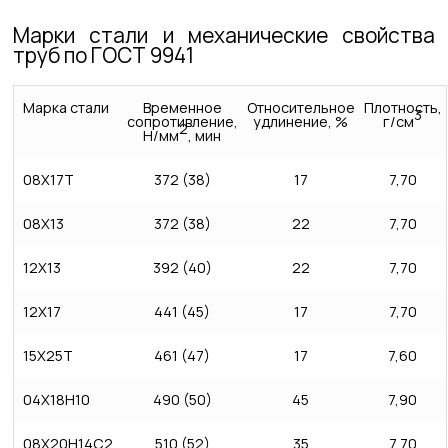
Марки стали и механические свойства
труб по ГОСТ 9941
Марка стали
Временное
Относительное
Плотность,
3
сопротивление,
удлинение, %
г/см
2
Н/мм
, мин
08X17Т
372 (38)
17
7,70
08X13
372 (38)
22
7,70
12X13
392 (40)
22
7,70
12X17
441 (45)
17
7,70
15Х25Т
461 (47)
17
7,60
04X18Н10
490 (50)
45
7,90
08X20Н14C2
510 (52)
35
7,70