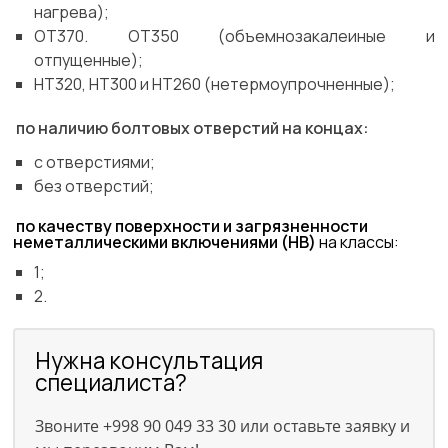
нагрева);
ОТ370. ОТ350 (объемнозакалеиные и
отпущенные);
НТ320, НТ300 и НТ260 (нетермоупрочненные);
по наличию болтовых отверстий на концах:
с отверстиями;
без отверстий;
по качеству поверхности и загрязненности
неметаллическими включениями (НВ)
на классы:
1;
2.
Нужна консультация
специалиста?
Звоните +998 90 049 33 30 или оставьте заявку и