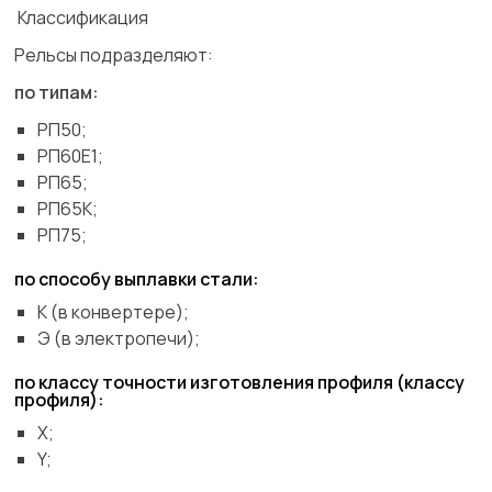
Классификация
Рельсы подразделяют:
по типам:
РП50;
РП60Е1;
РП65;
РП65К;
РП75;
по способу выплавки стали:
К (в конвертере);
Э (в электропечи);
по классу точности изготовления профиля (классу
профиля):
X;
Y;