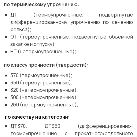
по термическому упрочнению:
ДТ (термоупрочненные, подвергнутые
дифференцированному упрочнению по сечению
рельса);
ОТ (термоупрочненные, подвергнутые объемной
закалке и отпуску);
НТ (нетермоупрочненные);
по классу прочности (твердости):
370 (термоупрочненные);
350 (термоупрочненные);
320 (нетермоупрочненные);
300 (нетермоупрочненные);
260 (нетермоупрочненные);
по качеству на категории:
ДТ370. ДТ350 (дифференцированно-
термоупрочненные с прокатного/отдельного