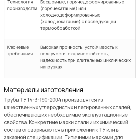
Технология
Бесшовные, горячедеформированные
производства
(горячекатаные) или
холоднодеформированные
(холоднокатаные) с последующей
термообработкой
Ключевые
Высокая прочность, устойчивость к
требования
ползучести, окалиностойкость,
надежность при длительных циклических
нагрузках
Материалы изготовления
Трубы ТУ 14-3-190-2004 производятся из
качественных углеродистых и легированных сталей,
обеспечивающих необходимые эксплуатационные
свойства. Конкретные марки стали и их химический
состав оговариваются в приложении к ТУ или в
заказной спецификации. Типичными марками для