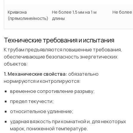
Кривизна
Не более 1,5 мм на 1 м
Не более 
(прямолинейность)
длины
Технические требования и испытания
К трубам предъявляются повышенные требования,
обеспечивающие безопасность энергетических
объектов:
1. Механические свойства:
обязательно
нормируются и контролируются:
временное сопротивление разрыву;
предел текучести;
относительное удлинение;
ударная вязкость при комнатной и, для некоторых
марок, пониженной температуре.