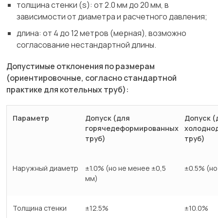
толщина стенки (s): от 2.0 мм до 20 мм, в
зависимости от диаметра и расчетного давления;
длина: от 4 до 12 метров (мерная), возможно
согласование нестандартной длины.
Допустимые отклонения по размерам
(ориентировочные, согласно стандартной
практике для котельных труб):
Параметр
Допуск (для
Допуск (
горячедеформированных
холодно
труб)
труб)
Наружный диаметр
±1.0% (но не менее ±0,5
±0.5% (но
мм)
Толщина стенки
±12.5%
±10.0%