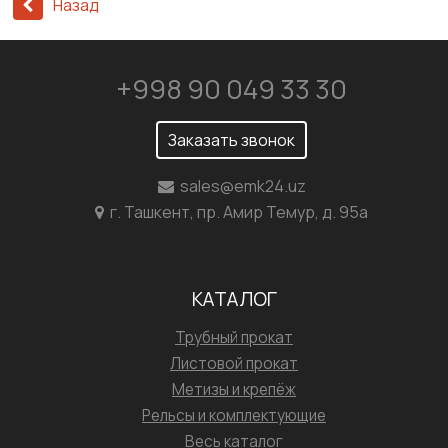
Назад
+998 90 049 33 30
Заказать звонок
sales@emk24.uz
г. Ташкент, пр. Амир Темур, д. 95а
КАТАЛОГ
Трубный прокат
Листовой прокат
Метизы и крепёж
Рельсы и комплектующие
Весь каталог